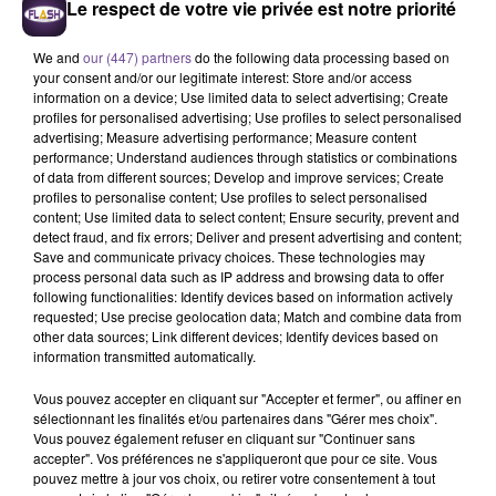
Le respect de votre vie privée est notre priorité
We and
our (447) partners
do the following data processing based on
your consent and/or our legitimate interest: Store and/or access
information on a device; Use limited data to select advertising; Create
profiles for personalised advertising; Use profiles to select personalised
advertising; Measure advertising performance; Measure content
performance; Understand audiences through statistics or combinations
Le magasin Castorama de Feytiat
of data from different sources; Develop and improve services; Create
profiles to personalise content; Use profiles to select personalised
recherche un chef de rayon (H/F).
content; Use limited data to select content; Ensure security, prevent and
detect fraud, and fix errors; Deliver and present advertising and content;
Save and communicate privacy choices. These technologies may
process personal data such as IP address and browsing data to offer
Le magasin Castorama de Feytiat recherche un chef de
following functionalities: Identify devices based on information actively
rayon (H/F). Vos missions : développement du Chiffre
requested; Use precise geolocation data; Match and combine data from
d’affaire en proposant aux clients une offre commerciale
other data sources; Link different devices; Identify devices based on
information transmitted automatically.
attractive. Garantir la satisfaction client. Animation de
l’équipe de vente. Optimiser l’approvisionnement au
Vous pouvez accepter en cliquant sur "Accepter et fermer", ou affiner en
quotidien et réaliser un suivi de la performance commerciale
sélectionnant les finalités et/ou partenaires dans "Gérer mes choix".
Vous pouvez également refuser en cliquant sur "Continuer sans
du rayon.
accepter". Vos préférences ne s'appliqueront que pour ce site. Vous
Les débutants sont acceptés avec une expérience
pouvez mettre à jour vos choix, ou retirer votre consentement à tout