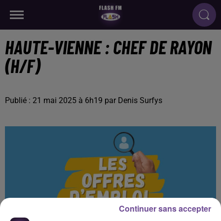
HAUTE-VIENNE : CHEF DE RAYON
(H/F)
Publié : 21 mai 2025 à 6h19 par Denis Surfys
Continuer sans accepter