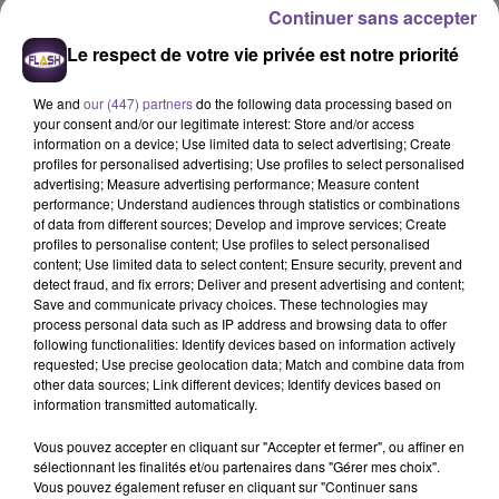
Continuer sans accepter
Le respect de votre vie privée est notre priorité
We and
our (447) partners
do the following data processing based on
your consent and/or our legitimate interest: Store and/or access
information on a device; Use limited data to select advertising; Create
profiles for personalised advertising; Use profiles to select personalised
advertising; Measure advertising performance; Measure content
performance; Understand audiences through statistics or combinations
Offres Emploi Flash FM
of data from different sources; Develop and improve services; Create
profiles to personalise content; Use profiles to select personalised
Crédit :
Flash FM
content; Use limited data to select content; Ensure security, prevent and
detect fraud, and fix errors; Deliver and present advertising and content;
Une entreprise agroalimentaire de
Save and communicate privacy choices. These technologies may
Limoges recherche un assistant
process personal data such as IP address and browsing data to offer
following functionalities: Identify devices based on information actively
commercial télévente (H/F)
requested; Use precise geolocation data; Match and combine data from
other data sources; Link different devices; Identify devices based on
information transmitted automatically.
Assistant commercial télévente (H/F)
Vous pouvez accepter en cliquant sur "Accepter et fermer", ou affiner en
Une entreprise agroalimentaire de Limoges recherche un
sélectionnant les finalités et/ou partenaires dans "Gérer mes choix".
Vous pouvez également refuser en cliquant sur "Continuer sans
assistant commercial télévente (H/F). Au sein d’un open