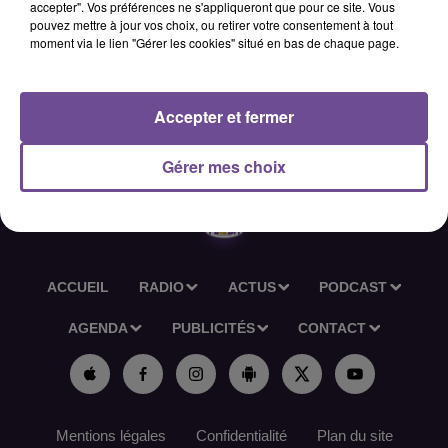
accepter". Vos préférences ne s'appliqueront que pour ce site. Vous
space, vous gérez les appels sortants clients, saisissez les
pouvez mettre à jour vos choix, ou retirer votre consentement à tout
commandes, traitez litiges et réclamations, et tenez le
moment via le lien "Gérer les cookies" situé en bas de chaque page.
standard. Vous êtes à l’aise au téléphone, maîtrisez les outils
informatiques et possédez une première expérience en
administration commerciale. Poste à pourvoir rapidement.
Accepter et fermer
Réf France Travail: 202THKQ
Gérer mes choix
ACCUEIL
RADIO
ACTUS
PODCAST
AGENDA
PUBLICITÉS
CONTACT
Mentions légales
Confidentialité
Plan du site