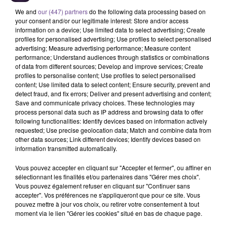
We and
our (447) partners
do the following data processing based on
your consent and/or our legitimate interest: Store and/or access
information on a device; Use limited data to select advertising; Create
profiles for personalised advertising; Use profiles to select personalised
advertising; Measure advertising performance; Measure content
performance; Understand audiences through statistics or combinations
of data from different sources; Develop and improve services; Create
profiles to personalise content; Use profiles to select personalised
Une entreprise de Limoges recherche
content; Use limited data to select content; Ensure security, prevent and
un assistant administratif (H/F).
detect fraud, and fix errors; Deliver and present advertising and content;
Save and communicate privacy choices. These technologies may
process personal data such as IP address and browsing data to offer
following functionalities: Identify devices based on information actively
Une entreprise de Limoges recherche un assistant
requested; Use precise geolocation data; Match and combine data from
other data sources; Link different devices; Identify devices based on
administratif (H/F). Vous gérez le standard téléphonique de
information transmitted automatically.
l'entreprise et dispatchez les appels entrants. Vous effectuez
le traitement des dossiers administratifs : ouverture des
Vous pouvez accepter en cliquant sur "Accepter et fermer", ou affiner en
ordres de fabrication, préparation des bons de livraison.
sélectionnant les finalités et/ou partenaires dans "Gérer mes choix".
Vous pouvez également refuser en cliquant sur "Continuer sans
Secrétariat divers. Vous êtes à l'aise au téléphone et avec
accepter". Vos préférences ne s'appliqueront que pour ce site. Vous
l'outil informatique. Vous êtes intéressé par le secteur
pouvez mettre à jour vos choix, ou retirer votre consentement à tout
industriel.
moment via le lien "Gérer les cookies" situé en bas de chaque page.