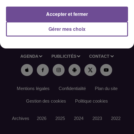
Référence de l’offre France Travail : 177CCXT
Accepter et fermer
Gérer mes choix
ACCUEIL
RADIO
ACTUS
PODCAST
AGENDA
PUBLICITÉS
CONTACT
Mentions légales
Confidentialité
Plan du site
Gestion des cookies
Politique cookies
Archives
2026
2025
2024
2023
2022