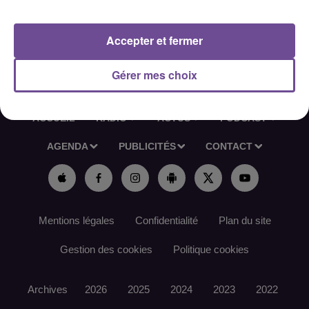
Référence de l’offre France Travail : 176HKRG
Accepter et fermer
Gérer mes choix
ACCUEIL
RADIO
ACTUS
PODCAST
AGENDA
PUBLICITÉS
CONTACT
Mentions légales
Confidentialité
Plan du site
Gestion des cookies
Politique cookies
Archives
2026
2025
2024
2023
2022