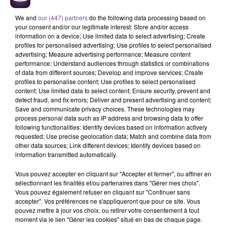
We and
our (447) partners
do the following data processing based on
your consent and/or our legitimate interest: Store and/or access
information on a device; Use limited data to select advertising; Create
profiles for personalised advertising; Use profiles to select personalised
advertising; Measure advertising performance; Measure content
performance; Understand audiences through statistics or combinations
of data from different sources; Develop and improve services; Create
Un lycée de Limoges recherche un
profiles to personalise content; Use profiles to select personalised
content; Use limited data to select content; Ensure security, prevent and
assistant administratif (H/F).
detect fraud, and fix errors; Deliver and present advertising and content;
Save and communicate privacy choices. These technologies may
process personal data such as IP address and browsing data to offer
following functionalities: Identify devices based on information actively
Un lycée de Limoges recherche un assistant administratif
requested; Use precise geolocation data; Match and combine data from
(H/F). Vos missions : accueil physique et téléphonique des
other data sources; Link different devices; Identify devices based on
publics demandeurs. Orientation des publics sur l'offre de
information transmitted automatically.
formation et sur les conditions d’accès. Organisation de la
Vous pouvez accepter en cliquant sur "Accepter et fermer", ou affiner en
logistique liée aux réunions. Suivi des dossiers des
sélectionnant les finalités et/ou partenaires dans "Gérer mes choix".
stagiaires (inscription, examens, rémunération). Préparer
Vous pouvez également refuser en cliquant sur "Continuer sans
l'ensemble des documents administratifs et pédagogiques
accepter". Vos préférences ne s'appliqueront que pour ce site. Vous
pouvez mettre à jour vos choix, ou retirer votre consentement à tout
pour le stagiaire (livret stagiaire, attestation d'entrée en
moment via le lien "Gérer les cookies" situé en bas de chaque page.
formation, calendrier, attestations de compétences …).