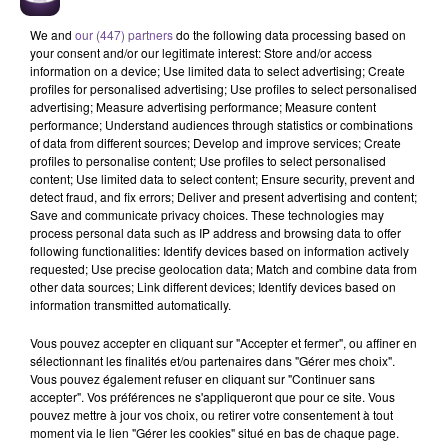
We and
our (447) partners
do the following data processing based on
your consent and/or our legitimate interest: Store and/or access
information on a device; Use limited data to select advertising; Create
profiles for personalised advertising; Use profiles to select personalised
advertising; Measure advertising performance; Measure content
performance; Understand audiences through statistics or combinations
of data from different sources; Develop and improve services; Create
Une société de Limoges recherche un
profiles to personalise content; Use profiles to select personalised
content; Use limited data to select content; Ensure security, prevent and
assistant administratif (H/F).
detect fraud, and fix errors; Deliver and present advertising and content;
Save and communicate privacy choices. These technologies may
process personal data such as IP address and browsing data to offer
following functionalities: Identify devices based on information actively
Une société de Limoges recherche un assistant administratif
requested; Use precise geolocation data; Match and combine data from
(H/F). Vos missions : accueil téléphonique et physique.
other data sources; Link different devices; Identify devices based on
Gestion du courrier et des mails. Mise à jour de tableaux de
information transmitted automatically.
bord de suivi d’activité. Rédaction des comptes-rendus de
Vous pouvez accepter en cliquant sur "Accepter et fermer", ou affiner en
réunions et rapports divers. Saisie des factures. Saisie et
sélectionnant les finalités et/ou partenaires dans "Gérer mes choix".
contrôle de la facturation. Classement et archivage des
Vous pouvez également refuser en cliquant sur "Continuer sans
documents administratifs. Vous êtes diplômé bac +2/3 en
accepter". Vos préférences ne s'appliqueront que pour ce site. Vous
pouvez mettre à jour vos choix, ou retirer votre consentement à tout
gestion/administration avec une expérience significative
moment via le lien "Gérer les cookies" situé en bas de chaque page.
idéalement acquise dans le milieu médico-social.