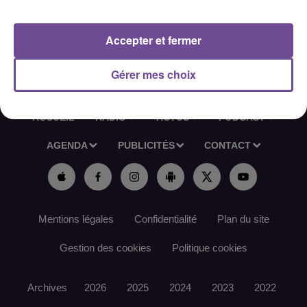
Référence de l’offre France Travail : 187LDKV
Accepter et fermer
Gérer mes choix
ACCUEIL
RADIO
ACTUS
PODCAST
AGENDA
PUBLICITÉS
CONTACT
Mentions légales
Confidentialité
Plan du site
Gestion des cookies
Politique cookies
Archives
2026
2025
2024
2023
2022