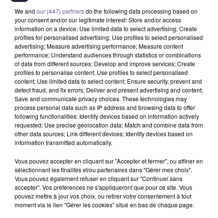
We and
our (447) partners
do the following data processing based on
your consent and/or our legitimate interest: Store and/or access
information on a device; Use limited data to select advertising; Create
profiles for personalised advertising; Use profiles to select personalised
advertising; Measure advertising performance; Measure content
performance; Understand audiences through statistics or combinations
of data from different sources; Develop and improve services; Create
profiles to personalise content; Use profiles to select personalised
À Cussac, une société recherche un
content; Use limited data to select content; Ensure security, prevent and
agent technique polyvalent (H/F).
detect fraud, and fix errors; Deliver and present advertising and content;
Save and communicate privacy choices. These technologies may
process personal data such as IP address and browsing data to offer
following functionalities: Identify devices based on information actively
À Cussac, une société recherche un agent technique
requested; Use precise geolocation data; Match and combine data from
other data sources; Link different devices; Identify devices based on
polyvalent (H/F). Sous la responsabilité du responsable de
information transmitted automatically.
service, vous assurez l'ensemble des activités liées à
l'entretien de la voirie, du patrimoine bâti, des espaces verts,
Vous pouvez accepter en cliquant sur "Accepter et fermer", ou affiner en
vous assurez des missions de collecte des ordures
sélectionnant les finalités et/ou partenaires dans "Gérer mes choix".
Vous pouvez également refuser en cliquant sur "Continuer sans
ménagères, et réaliser des opérations de maintenance et de
accepter". Vos préférences ne s'appliqueront que pour ce site. Vous
petite manutention. CDD 3 mois renouvelables. Poste à
pouvez mettre à jour vos choix, ou retirer votre consentement à tout
pourvoir dès que possible.
moment via le lien "Gérer les cookies" situé en bas de chaque page.