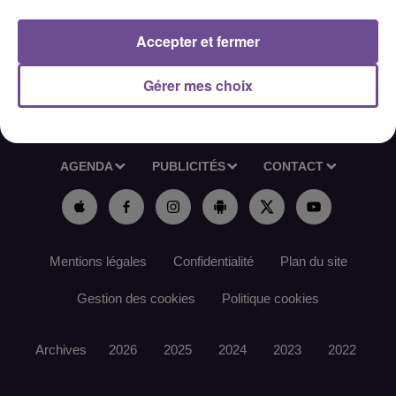
Référence de l’offre France Travail : 195TDFB
Accepter et fermer
Gérer mes choix
ACCUEIL
RADIO
ACTUS
PODCAST
AGENDA
PUBLICITÉS
CONTACT
Mentions légales
Confidentialité
Plan du site
Gestion des cookies
Politique cookies
Archives
2026
2025
2024
2023
2022