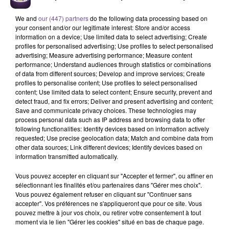
We and
our (447) partners
do the following data processing based on
your consent and/or our legitimate interest: Store and/or access
information on a device; Use limited data to select advertising; Create
profiles for personalised advertising; Use profiles to select personalised
advertising; Measure advertising performance; Measure content
performance; Understand audiences through statistics or combinations
of data from different sources; Develop and improve services; Create
Une entreprise de Limoges recherche
profiles to personalise content; Use profiles to select personalised
content; Use limited data to select content; Ensure security, prevent and
un agent de gestion documentaire
detect fraud, and fix errors; Deliver and present advertising and content;
(H/F).
Save and communicate privacy choices. These technologies may
process personal data such as IP address and browsing data to offer
following functionalities: Identify devices based on information actively
requested; Use precise geolocation data; Match and combine data from
Une entreprise de Limoges recherche un agent de gestion
other data sources; Link different devices; Identify devices based on
documentaire (H/F). Vous serez positionné sur un poste de
information transmitted automatically.
polyvalent, vous aurez en charge la gestion de la
Vous pouvez accepter en cliquant sur "Accepter et fermer", ou affiner en
reprographie, l’éditique, le traitement de courrier et l'accueil
sélectionnant les finalités et/ou partenaires dans "Gérer mes choix".
téléphonique. Des déplacements avec le véhicule de service
Vous pouvez également refuser en cliquant sur "Continuer sans
accepter". Vos préférences ne s'appliqueront que pour ce site. Vous
sont aussi à prévoir sur Limoges entre les deux sites du
pouvez mettre à jour vos choix, ou retirer votre consentement à tout
client avec du port de charge. Vous êtes motivé, autonome,
moment via le lien "Gérer les cookies" situé en bas de chaque page.
sérieux et créatif.