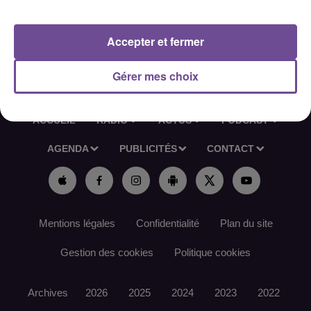
Référence de l’offre France Travail : 192VKTQ
Accepter et fermer
Gérer mes choix
ACCUEIL
RADIO
ACTUS
PODCAST
AGENDA
PUBLICITÉS
CONTACT
Mentions légales
Confidentialité
Plan du site
Gestion des cookies
Politique cookies
Archives
2026
2025
2024
2023
2022