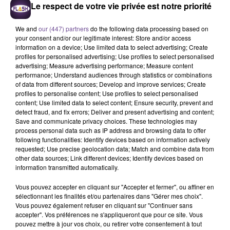
Le respect de votre vie privée est notre priorité
We and
our (447) partners
do the following data processing based on
your consent and/or our legitimate interest: Store and/or access
information on a device; Use limited data to select advertising; Create
profiles for personalised advertising; Use profiles to select personalised
advertising; Measure advertising performance; Measure content
performance; Understand audiences through statistics or combinations
of data from different sources; Develop and improve services; Create
profiles to personalise content; Use profiles to select personalised
Une résidence d’accueil pour
content; Use limited data to select content; Ensure security, prevent and
detect fraud, and fix errors; Deliver and present advertising and content;
personnes âgées de Châlus recherche
Save and communicate privacy choices. These technologies may
un agent d’entretien service hôtelier
process personal data such as IP address and browsing data to offer
following functionalities: Identify devices based on information actively
(H/F).
requested; Use precise geolocation data; Match and combine data from
other data sources; Link different devices; Identify devices based on
information transmitted automatically.
Une résidence d’accueil pour personnes âgées de Châlus
Vous pouvez accepter en cliquant sur "Accepter et fermer", ou affiner en
recherche un agent d’entretien service hôtelier (H/F). Vous
sélectionnant les finalités et/ou partenaires dans "Gérer mes choix".
réaliserez les missions suivantes : bio nettoyage des
Vous pouvez également refuser en cliquant sur "Continuer sans
chambres et des espaces communs, service des repas en
accepter". Vos préférences ne s'appliqueront que pour ce site. Vous
pouvez mettre à jour vos choix, ou retirer votre consentement à tout
salle à manger, service des petits-déjeuners en chambre,