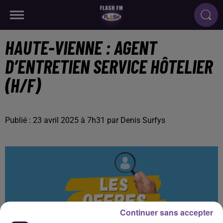
HAUTE-VIENNE : AGENT
D’ENTRETIEN SERVICE HÔTELIER
(H/F)
Publié : 23 avril 2025 à 7h31 par Denis Surfys
Continuer sans accepter