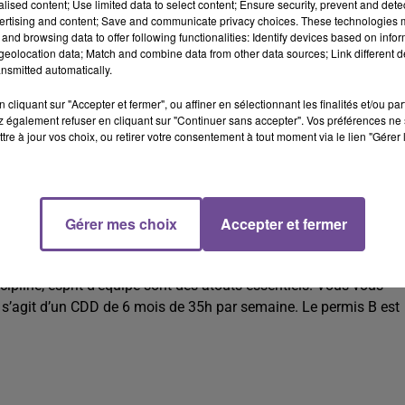
alised content; Use limited data to select content; Ensure security, prevent and detect
ertising and content; Save and communicate privacy choices. These technologies
and browsing data to offer following functionalities: Identify devices based on infor
eolocation data; Match and combine data from other data sources; Link different de
nsmitted automatically.
cliquant sur "Accepter et fermer", ou affiner en sélectionnant les finalités et/ou pa
 également refuser en cliquant sur "Continuer sans accepter". Vos préférences ne 
tre à jour vos choix, ou retirer votre consentement à tout moment via le lien "Gérer 
propreté d’immeubles (H/F).
Gérer mes choix
Accepter et fermer
reté d’immeubles (H/F). Vous effectuerez l'entretien des parties
pline, esprit d'équipe sont des atouts essentiels. Vous vous
Il s’agit d’un CDD de 6 mois de 35h par semaine. Le permis B est