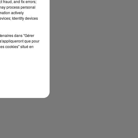
 fraud, and fix errors;
 may process personal
mation actively
vices; Identify devices
rtenaires dans "Gérer
s'appliqueront que pour
les cookies" situé en