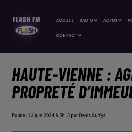
ACCUEIL
RADIO
ACTUS
P
CONTACT
HAUTE-VIENNE : A
PROPRETÉ D’IMMEUB
Publié : 12 juin 2024 à 5h13 par Denis Surfys