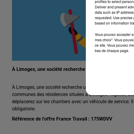
profiles to select person
Deliver and present adv
data such as IP address 
requested; Use precise g
based on information tra
Vous pouvez accepter en 
mes choix". Vous pouvez
ce site. Vous pouvez met
bas de chaque page.
À Limoges, une société recherche un agent d’entretien 
À Limoges, une société recherche un agent d’entretien prop
communes des résidences situées à Limoges. Rigueur, disci
déplacerez sur les chantiers avec un véhicule de service. 
obligatoire.
Référence de l’offre France Travail : 175WDVV