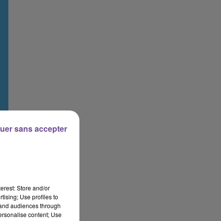
uer sans accepter
erest: Store and/or
tising; Use profiles to
tand audiences through
personalise content; Use