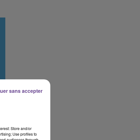
uer sans accepter
erest: Store and/or
tising; Use profiles to
tand audiences through