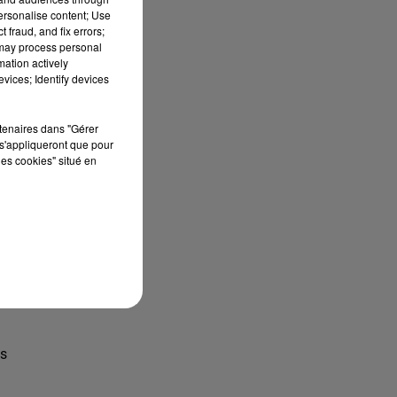
personalise content; Use
 fraud, and fix errors;
 may process personal
mation actively
vices; Identify devices
rtenaires dans "Gérer
s'appliqueront que pour
les cookies" situé en
us