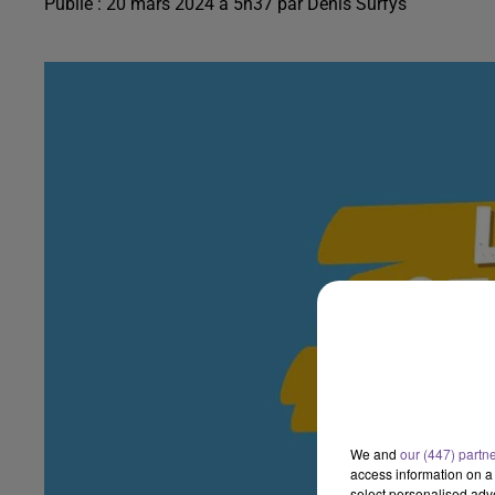
Publié : 20 mars 2024 à 5h37 par Denis Surfys
We and
our (447) partn
access information on a 
select personalised ad