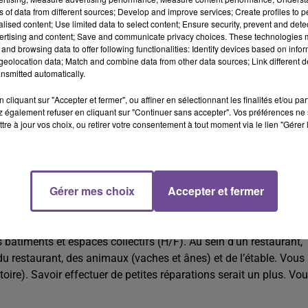
ns of data from different sources; Develop and improve services; Create profiles to 
alised content; Use limited data to select content; Ensure security, prevent and detect
ertising and content; Save and communicate privacy choices. These technologies
and browsing data to offer following functionalities: Identify devices based on infor
eolocation data; Match and combine data from other data sources; Link different de
nsmitted automatically.
cliquant sur "Accepter et fermer", ou affiner en sélectionnant les finalités et/ou pa
 également refuser en cliquant sur "Continuer sans accepter". Vos préférences ne 
tre à jour vos choix, ou retirer votre consentement à tout moment via le lien "Gérer 
Gérer mes choix
Accepter et fermer
es bâtiments et espaces collectifs (H/F).
bâtiments et espaces collectifs (H/F). Au sein d'un restaurant,
 du restaurant, des animaux (vaches et ânes) et de l’étable. Vous
toire). Savoir effectuer de petites réparations serait un plus. Vo