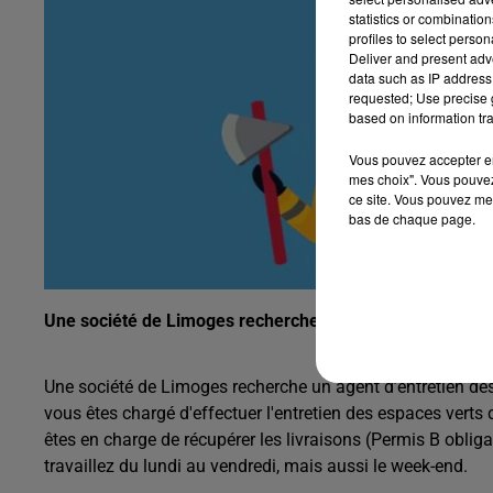
statistics or combinatio
profiles to select person
Deliver and present adv
data such as IP address 
requested; Use precise g
based on information tra
Vous pouvez accepter en 
mes choix". Vous pouvez
ce site. Vous pouvez met
bas de chaque page.
Une société de Limoges recherche un agent d’entretien d
Une société de Limoges recherche un agent d’entretien des 
vous êtes chargé d'effectuer l'entretien des espaces verts
êtes en charge de récupérer les livraisons (Permis B obliga
travaillez du lundi au vendredi, mais aussi le week-end.