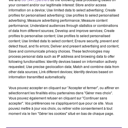
your consent and/or our legitimate interest: Store and/or access
information on a device; Use limited data to select advertising; Create
profiles for personalised advertising; Use profiles to select personalised
advertising; Measure advertising performance; Measure content
performance; Understand audiences through statistics or combinations
of data from different sources; Develop and improve services; Create
profiles to personalise content; Use profiles to select personalised
content; Use limited data to select content; Ensure security, prevent and
La MSA recherche un agent
detect fraud, and fix errors; Deliver and present advertising and content;
Save and communicate privacy choices. These technologies may
administratif (H/F).
process personal data such as IP address and browsing data to offer
following functionalities: Identify devices based on information actively
requested; Use precise geolocation data; Match and combine data from
other data sources; Link different devices; Identify devices based on
La MSA recherche un agent administratif (H/F). Vos
information transmitted automatically.
missions : le traitement des arrêts de travail, le traitement
des procédures non reçues, la prise en charge de relance
Vous pouvez accepter en cliquant sur "Accepter et fermer", ou affiner en
téléphonique aux assurés/entreprises et la participation aux
sélectionnant les finalités et/ou partenaires dans "Gérer mes choix".
Vous pouvez également refuser en cliquant sur "Continuer sans
réunions / groupes de travail. Le poste est situé en Haute-
accepter". Vos préférences ne s'appliqueront que pour ce site. Vous
Vienne, à LImoges. Il est à prendre dès que possible.
pouvez mettre à jour vos choix, ou retirer votre consentement à tout
moment via le lien "Gérer les cookies" situé en bas de chaque page.
Référence de l’offre France Travail : 169PVQW