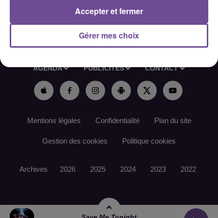
Accepter et fermer
Gérer mes choix
ACCUEIL
RADIO
ACTUS
PODCAST
AGENDA
PUBLICITÉS
CONTACT
Mentions légales
Confidentialité
Plan du site
Gestion des cookies
Politique cookies
Archives
2026
2025
2024
2023
2022
Save Me Tonight