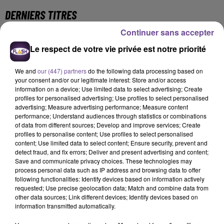
DERNIERS TITRES
Continuer sans accepter
Le respect de votre vie privée est notre priorité
6h57
6h57
6h54
6h54
6h50
6h50
We and
our (447) partners
do the following data processing based on
your consent and/or our legitimate interest: Store and/or access
information on a device; Use limited data to select advertising; Create
profiles for personalised advertising; Use profiles to select personalised
advertising; Measure advertising performance; Measure content
performance; Understand audiences through statistics or combinations
LUIS FONSI
VITAA
DJ SNAKE FEAT.
of data from different sources; Develop and improve services; Create
Echame La Culpa
Ca Fait Mal
BIPOLAR SUNSHINE
profiles to personalise content; Use profiles to select personalised
Paradise
content; Use limited data to select content; Ensure security, prevent and
detect fraud, and fix errors; Deliver and present advertising and content;
6h48
6h48
6h40
6h40
6h37
6h37
Save and communicate privacy choices. These technologies may
process personal data such as IP address and browsing data to offer
following functionalities: Identify devices based on information actively
requested; Use precise geolocation data; Match and combine data from
other data sources; Link different devices; Identify devices based on
information transmitted automatically.
JÉRÉMY FREROT
NICKY JAM
IZ DIVINE