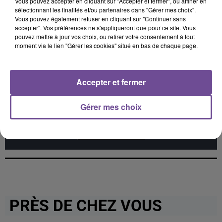
Vous pouvez accepter en cliquant sur "Accepter et fermer", ou affiner en
Frerot
El Perdon
Who Do You Think
sélectionnant les finalités et/ou partenaires dans "Gérer mes choix".
You Are
Vous pouvez également refuser en cliquant sur "Continuer sans
accepter". Vos préférences ne s'appliqueront que pour ce site. Vous
pouvez mettre à jour vos choix, ou retirer votre consentement à tout
moment via le lien "Gérer les cookies" situé en bas de chaque page.
Cet élément est masqué compte-tenu du refus du
Accepter et fermer
dépôt de cookies que vous avez exprimé. Si vous
souhaitez l'afficher, merci de nous donner votre accord
Gérer mes choix
en cliquant sur le bouton ci-dessous.
Afficher l'élément
PRÈS DE CHEZ VOUS