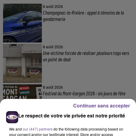
8 août 2026
Champagnac-la-Rivière : appel à témoins de la
gendarmerie
8 août 2026
Une victime forcée de réaliser plusieurs tags vers
un point de deal
8 août 2026
Festival du Mont-Gargan 2026 : six jours de fête
Continuer sans accepter
Le respect de votre vie privée est notre priorité
7 août 2026
We and
our (447) partners
do the following data processing based on
Incendie : des enfants bloqués dans les fumées
your consent and/or our legitimate interest: Store and/or access