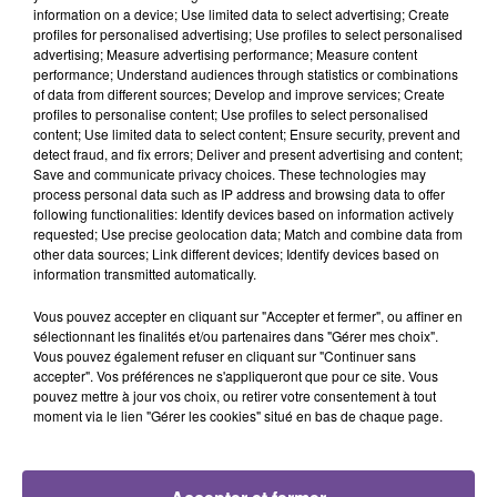
toxiques
information on a device; Use limited data to select advertising; Create
profiles for personalised advertising; Use profiles to select personalised
advertising; Measure advertising performance; Measure content
performance; Understand audiences through statistics or combinations
of data from different sources; Develop and improve services; Create
profiles to personalise content; Use profiles to select personalised
content; Use limited data to select content; Ensure security, prevent and
detect fraud, and fix errors; Deliver and present advertising and content;
Save and communicate privacy choices. These technologies may
process personal data such as IP address and browsing data to offer
DERNIERS TITRES
following functionalities: Identify devices based on information actively
requested; Use precise geolocation data; Match and combine data from
other data sources; Link different devices; Identify devices based on
information transmitted automatically.
14h57
14h57
14h54
14h54
14h51
14h51
Vous pouvez accepter en cliquant sur "Accepter et fermer", ou affiner en
sélectionnant les finalités et/ou partenaires dans "Gérer mes choix".
Vous pouvez également refuser en cliquant sur "Continuer sans
accepter". Vos préférences ne s'appliqueront que pour ce site. Vous
pouvez mettre à jour vos choix, ou retirer votre consentement à tout
moment via le lien "Gérer les cookies" situé en bas de chaque page.
MAEJOR FEAT. GREEICY
TIBZ, MIKE DEMERO,
COLDPLAY
I Love You
We Pray
ZAGATA
Take Me Away