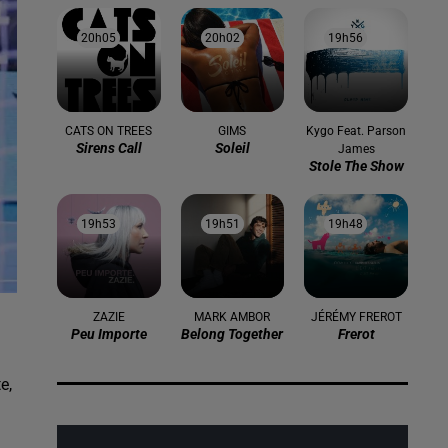
20h05
20h05
20h02
20h02
19h56
19h56
CATS ON TREES
GIMS
Kygo Feat. Parson
Sirens Call
Soleil
James
Stole The Show
19h53
19h53
19h51
19h51
19h48
19h48
ZAZIE
MARK AMBOR
JÉRÉMY FREROT
Peu Importe
Belong Together
Frerot
e,