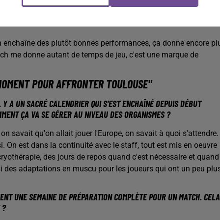
OUEURS LES PLUS UTILISÉS PAR ALBERTO ENTRERRIOS DEPUIS LE DÉB
?
on enchaîne des plutôt bonnes performances, ça donne encore pl
coach me donne autant de temps de jeu, c'est une marque de
IS MOMENT POUR AFFRONTER TOULOUSE"
IL Y A UN SACRÉ CALENDRIER QUI S'EST ENCHAÎNÉ DEPUIS DÉBUT
OMMENT ÇA VA SE GÉRER AU NIVEAU DES ORGANISMES ?
n savait qu'on allait jouer l'Europe, on savait à quoi s'attendre.
. On est dans la continuité avec le staff, tout est mis en oeuvre
cryothérapie, des jours de repos quand c'est nécessaire et quand
ssi des adaptations en muscu pour les joueurs qui ont un peu plu
EMENT UNE SEMAINE DE PRÉPARATION COMPLÈTE POUR UN MATCH. CELA
E ?