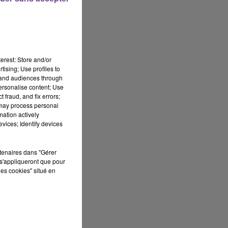
erest: Store and/or
tising; Use profiles to
tand audiences through
personalise content; Use
 fraud, and fix errors;
 may process personal
mation actively
vices; Identify devices
à
rtenaires dans "Gérer
s'appliqueront que pour
À
les cookies" situé en
ut
et