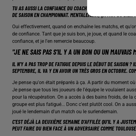
TU AS AUSSI LA CONFIANCE DU COACH. TU FAIS PARTIE DES J
DE SAISON EN CHAMPIONNAT. MENTALEMENT, ÇA FAIT DU BIEN 
Oui effectivement, quand on enchaîne les matchs, et qu'
de confiance. Tant que je suis bon, je joue, et quand le 
confiance, et je l'en remercie beaucoup.
"JE NE SAIS PAS S'IL Y A UN BON OU UN MAUVA
IL N'Y A PAS TROP DE FATIGUE DEPUIS LE DÉBUT DE SAISON ? 
SEPTEMBRE, IL VA Y EN AVOIR UN TRÈS GROS EN OCTOBRE. C
Je pense qu'on était préparés à ça. A partir du moment où o
Je pense que tous les joueurs de l'équipe le voulaient aussi
pour la récupération. On a accès à des bains froids, de la 
groupe est plus fatigué... Donc c'est plutôt cool. On a au
joué le lendemain d'un match ou le surlendemain.
C'EST DÉJÀ LA DEUXIÈME SEMAINE D'AFFILÉE QU'IL Y A JUST
PEUT FAIRE DU BIEN FACE À UN ADVERSAIRE COMME TOULOUS