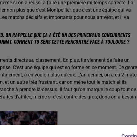
même si on a réussi à faire une première mi-temps correcte. La
ier non plus que c'est Montpellier, que c'est une équipe qui va
. Les matchs décisifs et importants pour nous arrivent, et il va
D. ON RAPPELLE QUE ÇA A ÉTÉ UN DES PRINCIPAUX CONCURRENTS
ONNAT. COMMENT TU SENS CETTE RENCONTRE FACE À TOULOUSE ?
rents directs au classement. En plus, ils viennent de faire un
rprise. C'est une équipe qui est en forme en ce moment. Ce genre
ntalement, à en vouloir plus qu'eux. L'an dernier, on a eu 2 mat
et un autre très frustrant, car on mène tout le match et ils
evanche à prendre là-dessus. Il faut qu'on marque le coup tout de
faites d'affilée, même si c'est contre des gros, donc on a besoin
Contin