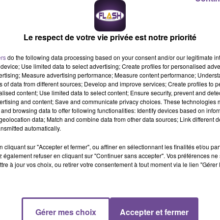
Le respect de votre vie privée est notre priorité
ers
do the following data processing based on your consent and/or our legitimate int
device; Use limited data to select advertising; Create profiles for personalised adver
vertising; Measure advertising performance; Measure content performance; Unders
ns of data from different sources; Develop and improve services; Create profiles to 
 DEPUIS LE DÉBUT DE LA SAISON, APRÈS 3 RENCONTRES.
alised content; Use limited data to select content; Ensure security, prevent and detect
ertising and content; Save and communicate privacy choices. These technologies
 ?
and browsing data to offer following functionalities: Identify devices based on infor
eolocation data; Match and combine data from other data sources; Link different de
 nous a peut-être fait défaut contre Montpellier. On a eu du mal 
nsmitted automatically.
a continuité. C'est le mot clé : continuité. Et défensivement, on va
cliquant sur "Accepter et fermer", ou affiner en sélectionnant les finalités et/ou pa
ux défendre que ce qu'on a fait depuis le début de saison.
 également refuser en cliquant sur "Continuer sans accepter". Vos préférences ne 
TCH FACE À TREBNJE EN BARRAGE RETOUR À BEAUBLANC, TU AS DÉJ
tre à jour vos choix, ou retirer votre consentement à tout moment via le lien "Gérer 
. COMMENT TU TE SENS ?
projet de jeu, et je le ressens sur le terrain. Je pense que tout pe
été, je savais que cette saison allait être importante pour nous, 
Gérer mes choix
Accepter et fermer
très bien et plutôt en réussite. Pourvu que ça dure !