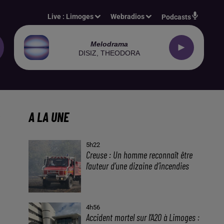
Live :
Limoges
Webradios
Podcasts
Melodrama
DISIZ, THEODORA
A LA UNE
5h22
Creuse : Un homme reconnaît être
l’auteur d’une dizaine d’incendies
4h56
Accident mortel sur l’A20 à Limoges :