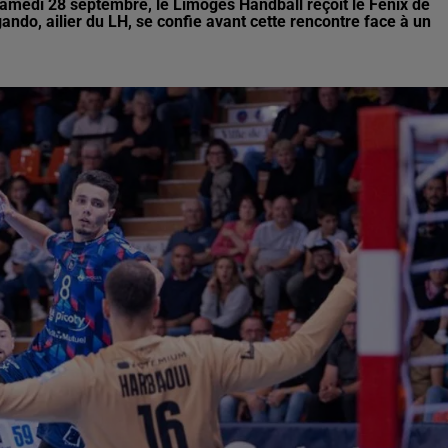
 samedi 28 septembre, le Limoges Handball reçoit le Fénix de
do, ailier du LH, se confie avant cette rencontre face à un