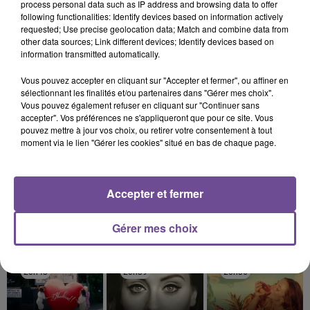
process personal data such as IP address and browsing data to offer
following functionalities: Identify devices based on information actively
requested; Use precise geolocation data; Match and combine data from
other data sources; Link different devices; Identify devices based on
information transmitted automatically.
7 août 2026
Vous pouvez accepter en cliquant sur "Accepter et fermer", ou affiner en
Incendie : des enfants bloqués dans les fumées
sélectionnant les finalités et/ou partenaires dans "Gérer mes choix".
toxiques
Vous pouvez également refuser en cliquant sur "Continuer sans
accepter". Vos préférences ne s'appliqueront que pour ce site. Vous
pouvez mettre à jour vos choix, ou retirer votre consentement à tout
moment via le lien "Gérer les cookies" situé en bas de chaque page.
Accepter et fermer
DERNIERS TITRES
Gérer mes choix
20h43
20h43
20h39
20h39
20h36
20h36