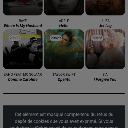
RAYE
ADELE
LUIZA
Where Is My Husband
Hello
Jet Lag
20h33
20h33
20h29
20h29
20h26
20h26
ZAHO FEAT. MC SOLAAR
TAYLOR SWIFT
SIA
Comme Caroline
Opalite
I Forgive You
Cet élément est masqué compte-tenu du refus du
dépôt de cookies que vous avez exprimé. Si vous