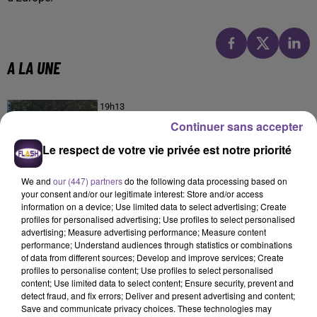
A LA UNE
19h13
Champagnac-la-Rivière : appel à témoins de la
Continuer sans accepter
gendarmerie
Le respect de votre vie privée est notre priorité
We and
our (447) partners
do the following data processing based on
your consent and/or our legitimate interest: Store and/or access
19h02
information on a device; Use limited data to select advertising; Create
Une victime forcée de réaliser plusieurs tags vers
profiles for personalised advertising; Use profiles to select personalised
un point de deal
advertising; Measure advertising performance; Measure content
performance; Understand audiences through statistics or combinations
of data from different sources; Develop and improve services; Create
profiles to personalise content; Use profiles to select personalised
content; Use limited data to select content; Ensure security, prevent and
detect fraud, and fix errors; Deliver and present advertising and content;
11h30
Festival du Mont-Gargan 2026 : six jours de fête
Save and communicate privacy choices. These technologies may