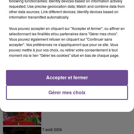
following functionalities: Identify devices based on information actively
requested; Use precise geolocation data; Match and combine data from
8 août 2026
other data sources; Link different devices; Identify devices based on
Champagnac-la-Rivière : appel à témoins de la
information transmitted automatically.
gendarmerie
Vous pouvez accepter en cliquant sur "Accepter et fermer", ou affiner en
sélectionnant les finalités et/ou partenaires dans "Gérer mes choix".
Vous pouvez également refuser en cliquant sur "Continuer sans
accepter". Vos préférences ne s'appliqueront que pour ce site. Vous
pouvez mettre à jour vos choix, ou retirer votre consentement à tout
8 août 2026
Une victime forcée de réaliser plusieurs tags vers
moment via le lien "Gérer les cookies" situé en bas de chaque page.
un point de deal
Accepter et fermer
8 août 2026
Gérer mes choix
Festival du Mont-Gargan 2026 : six jours de fête
7 août 2026