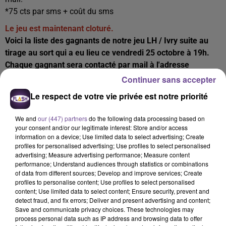
*75 cts par sms + coût du sms
Le jeu est maintenant cloturé.
Voici la liste des gagnants de notre jeu LH / Ivry suite au
tirage au sort qui a eu lieu ce vendredi 25 octobre à 19h.
Chaque gagnant sera contacté par mail à l'adresse
indiquée lors de leur inscription (merci de vérifier vos
Continuer sans accepter
spams).
Le respect de votre vie privée est notre priorité
Prénom
Nom
We and
our (447) partners
do the following data processing based on
Stéphane
MARCELLAUD
your consent and/or our legitimate interest: Store and/or access
Sahin
DAGDELEN
information on a device; Use limited data to select advertising; Create
Stevens
RUEL
profiles for personalised advertising; Use profiles to select personalised
advertising; Measure advertising performance; Measure content
Mathilde
SUDRON
performance; Understand audiences through statistics or combinations
Adeline
LARRY
of data from different sources; Develop and improve services; Create
profiles to personalise content; Use profiles to select personalised
content; Use limited data to select content; Ensure security, prevent and
detect fraud, and fix errors; Deliver and present advertising and content;
Save and communicate privacy choices. These technologies may
A LA UNE
process personal data such as IP address and browsing data to offer