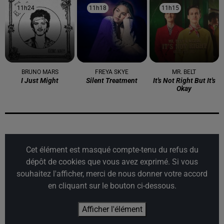
11h24
11h24
11h18
11h18
11h15
11h15
BRUNO MARS
FREYA SKYE
MR. BELT
I Just Might
Silent Treatment
It's Not Right But It's
Okay
Cet élément est masqué compte-tenu du refus du
dépôt de cookies que vous avez exprimé. Si vous
souhaitez l'afficher, merci de nous donner votre accord
en cliquant sur le bouton ci-dessous.
Afficher l'élément