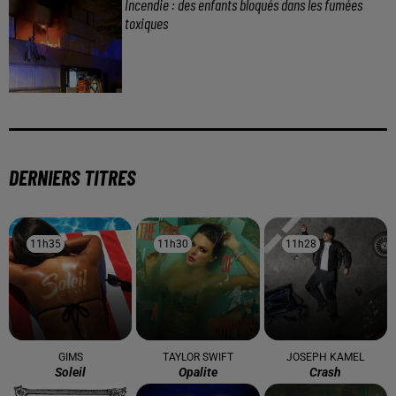
Incendie : des enfants bloqués dans les fumées
toxiques
DERNIERS TITRES
11h35
11h35
11h30
11h30
11h28
11h28
GIMS
TAYLOR SWIFT
JOSEPH KAMEL
Soleil
Opalite
Crash