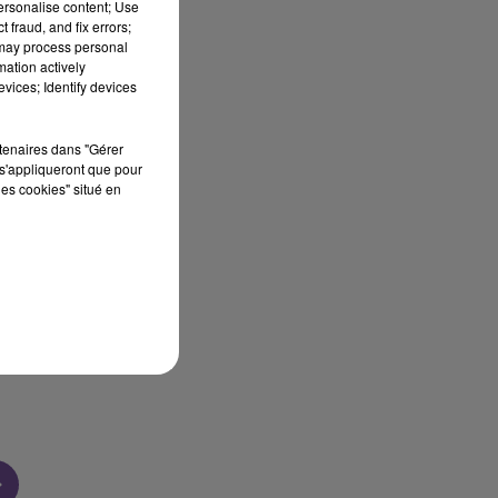
personalise content; Use
 fraud, and fix errors;
 may process personal
mation actively
sec
vices; Identify devices
rtenaires dans "Gérer
s'appliqueront que pour
les cookies" situé en