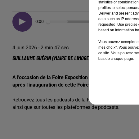
statistics or combinatio
profiles to select person
Deliver and present adv
data such as IP address 
0:00
requested; Use precise g
based on information tra
Vous pouvez accepter en 
mes choix". Vous pouvez
4 juin 2026 - 2 min 47 sec
ce site. Vous pouvez met
GUILLAUME GUÉRIN (MAIRE DE LIMOGES) - INAUGURATION DE L
bas de chaque page.
A l'occasion de la Foire Exposition de Limoges 2026, Gu
après l'inauguration de cette Foire le samedi 30 mai 202
Retrouvez tous les podcasts de la Foire de Limoges 2026 su
ainsi que sur toutes les plateformes de podcasts.