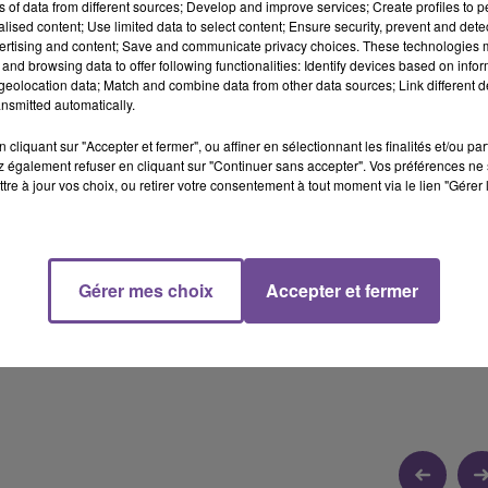
ns of data from different sources; Develop and improve services; Create profiles to 
alised content; Use limited data to select content; Ensure security, prevent and detect
ertising and content; Save and communicate privacy choices. These technologies
and browsing data to offer following functionalities: Identify devices based on infor
2 min 47 
eolocation data; Match and combine data from other data sources; Link different de
nsmitted automatically.
cliquant sur "Accepter et fermer", ou affiner en sélectionnant les finalités et/ou pa
 également refuser en cliquant sur "Continuer sans accepter". Vos préférences ne 
tre à jour vos choix, ou retirer votre consentement à tout moment via le lien "Gérer 
A FOIRE DE LIMOGES 2026
illaume Guérin, Maire de Limoges, réagit au micro de Flash FM
Gérer mes choix
Accepter et fermer
6.
r notre site flashfm.fr, sur notre application Flash FM France,