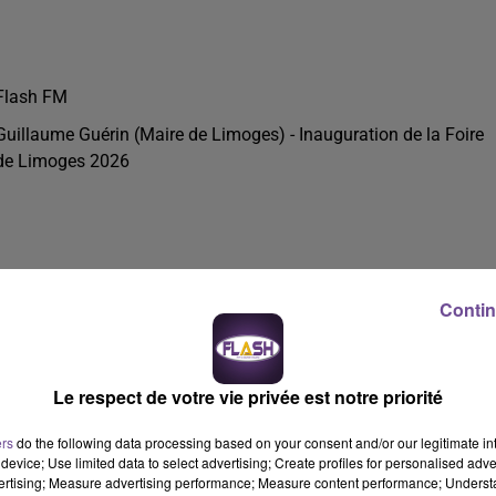
Flash FM
Guillaume Guérin (Maire de Limoges) - Inauguration de la Foire
de Limoges 2026
Contin
Le respect de votre vie privée est notre priorité
ers
do the following data processing based on your consent and/or our legitimate int
device; Use limited data to select advertising; Create profiles for personalised adver
vertising; Measure advertising performance; Measure content performance; Unders