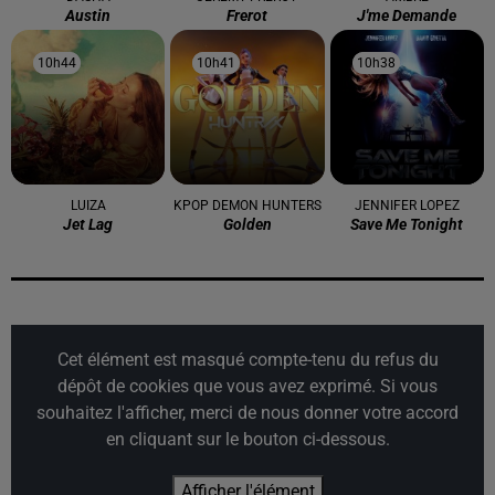
Austin
Frerot
J'me Demande
10h44
10h44
10h41
10h41
10h38
10h38
LUIZA
KPOP DEMON HUNTERS
JENNIFER LOPEZ
Jet Lag
Golden
Save Me Tonight
Cet élément est masqué compte-tenu du refus du
dépôt de cookies que vous avez exprimé. Si vous
souhaitez l'afficher, merci de nous donner votre accord
en cliquant sur le bouton ci-dessous.
Afficher l'élément