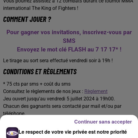
Vous pourrez assistez à 12 combats durant ce tournoi MMA
international The King of Fighters !
COMMENT JOUER ?
Pour gagner vos invitations, inscrivez-vous par
SMS
Envoyez le mot clé FLASH au 7 17 17* !
Le tirage au sort sera effectué vendredi soir à 19h !
CONDITIONS ET RÈGLEMENTS
* 75 cts par sms + coût du sms
Consultez le règlements de nos jeux :
Règlement
Jeu ouvert jusqu'au vendredi 5 juillet 2024 à 19h00.
Chacun des gagnants sera contacté par mail et/ou par
téléphone.
Continuer sans accepter
Le respect de votre vie privée est notre priorité