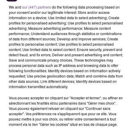
A LA UNE
We and
our (447) partners
do the following data processing based on
your consent and/or our legitimate interest: Store and/or access
information on a device; Use limited data to select advertising; Create
5h01
profiles for personalised advertising; Use profiles to select personalised
Limoges lutte contre la prolifération des
advertising; Measure advertising performance; Measure content
moustiques tigres
performance; Understand audiences through statistics or combinations
of data from different sources; Develop and improve services; Create
profiles to personalise content; Use profiles to select personalised
content; Use limited data to select content; Ensure security, prevent and
detect fraud, and fix errors; Deliver and present advertising and content;
Save and communicate privacy choices. These technologies may
8 août 2026
process personal data such as IP address and browsing data to offer
Champagnac-la-Rivière : appel à témoins de la
following functionalities: Identify devices based on information actively
gendarmerie
requested; Use precise geolocation data; Match and combine data from
other data sources; Link different devices; Identify devices based on
information transmitted automatically.
Vous pouvez accepter en cliquant sur "Accepter et fermer", ou affiner en
8 août 2026
sélectionnant les finalités et/ou partenaires dans "Gérer mes choix".
Une victime forcée de réaliser plusieurs tags vers
Vous pouvez également refuser en cliquant sur "Continuer sans
un point de deal
accepter". Vos préférences ne s'appliqueront que pour ce site. Vous
pouvez mettre à jour vos choix, ou retirer votre consentement à tout
moment via le lien "Gérer les cookies" situé en bas de chaque page.