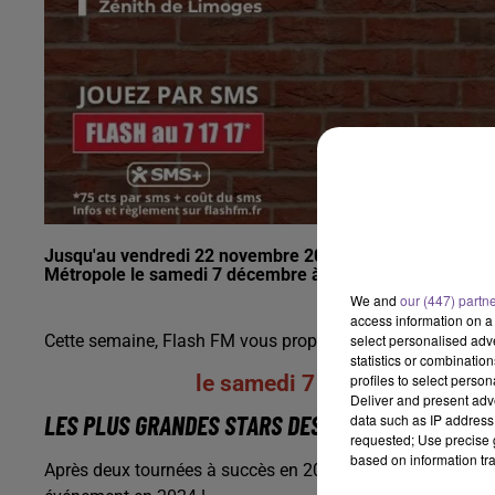
Jusqu'au vendredi 22 novembre 2024, gagnez vos places
Métropole le samedi 7 décembre à 20h !
We and
our (447) partn
access information on a 
Cette semaine, Flash FM vous propose de découvrir la tou
select personalised ad
statistics or combinatio
le samedi 7 décembre 2024 
profiles to select person
Deliver and present adv
LES PLUS GRANDES STARS DES COMÉDIES MUSICAL
data such as IP address 
requested; Use precise g
based on information tra
Après deux tournées à succès en 2022 et 2023, LES COMÉ