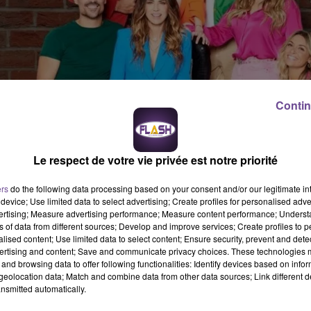
Contin
Le respect de votre vie privée est notre priorité
 pour le spectacle des Comédies Musicales au Zénith Limoge
ers
do the following data processing based on your consent and/or our legitimate int
device; Use limited data to select advertising; Create profiles for personalised adver
rnée officielle des Comédies Musicales
vertising; Measure advertising performance; Measure content performance; Unders
ns of data from different sources; Develop and improve services; Create profiles to 
à 20h au Zénith Limoges Métropole
alised content; Use limited data to select content; Ensure security, prevent and detect
ertising and content; Save and communicate privacy choices. These technologies
ES RÉUNIES !
and browsing data to offer following functionalities: Identify devices based on infor
eolocation data; Match and combine data from other data sources; Link different de
nsmitted automatically.
DIES MUSICALES reviennent pour une nouvelle série de dates