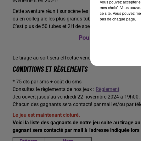
événement en 2024 !
Vous pouvez accepter en 
mes choix". Vous pouvez
Cette aventure réunit sur scène les plus grandes stars des
ce site. Vous pouvez met
ou en collégiale les plus grands tubes des comédies music
bas de chaque page.
C’est plus de 50 tubes et 2H de spectacle !
Pour gagner vos invita
Envoyez le mot 
Le tirage au sort sera effectué vendredi soir à 19h !
CONDITIONS ET RÈGLEMENTS
* 75 cts par sms + coût du sms
Consultez le règlements de nos jeux :
Règlement
Jeu ouvert jusqu'au vendredi 22 novembre 2024 à 19h00.
Chacun des gagnants sera contacté par mail et/ou par té
Le jeu est maintenant cloturé.
Voici la liste des gagnants de notre jeu suite au tirage 
gagnant sera contacté par mail à l'adresse indiquée lors 