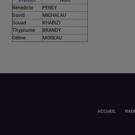
Prénom
Nom
Bénédicte
PEREY
David
MICHALAU
Souad
KHABIZI
Thyphanie
BRANDY
Céline
MOREAU
ACCUEIL
RAD