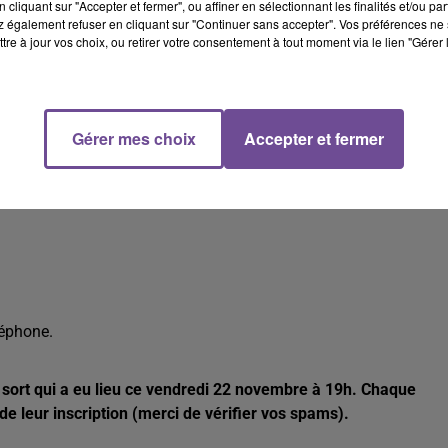
cliquant sur "Accepter et fermer", ou affiner en sélectionnant les finalités et/ou pa
 également refuser en cliquant sur "Continuer sans accepter". Vos préférences ne 
 comédies musicales pour vous interpréter en solo, en duo, en tri
tre à jour vos choix, ou retirer votre consentement à tout moment via le lien "Gérer 
ales françaises et internationales.
tions, inscrivez-vous par SMS
Gérer mes choix
Accepter et fermer
clé FLASH au 7 17 17* !
léphone.
au sort qui a eu lieu ce vendredi 22 novembre à 19h. Chaque
de leur inscription (merci de vérifier vos spams).