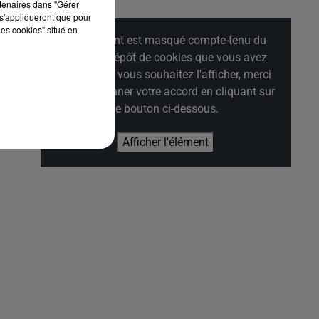
rtenaires dans "Gérer
s'appliqueront que pour
o
les cookies" situé en
Cet élément est masqué compte-tenu du
refus du dépôt de cookies que vous avez
exprimé. Si vous souhaitez l'afficher, merci
de nous donner votre accord en cliquant sur
le bouton ci-dessous.
Afficher l'élément