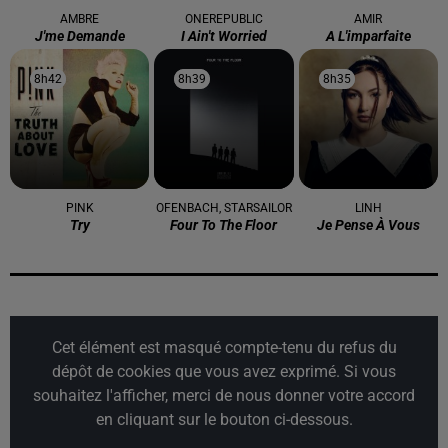
AMBRE
ONEREPUBLIC
AMIR
J'me Demande
I Ain't Worried
A L'imparfaite
8h42
8h42
8h39
8h39
8h35
8h35
PINK
OFENBACH, STARSAILOR
LINH
Try
Four To The Floor
Je Pense À Vous
Cet élément est masqué compte-tenu du refus du
dépôt de cookies que vous avez exprimé. Si vous
souhaitez l'afficher, merci de nous donner votre accord
en cliquant sur le bouton ci-dessous.