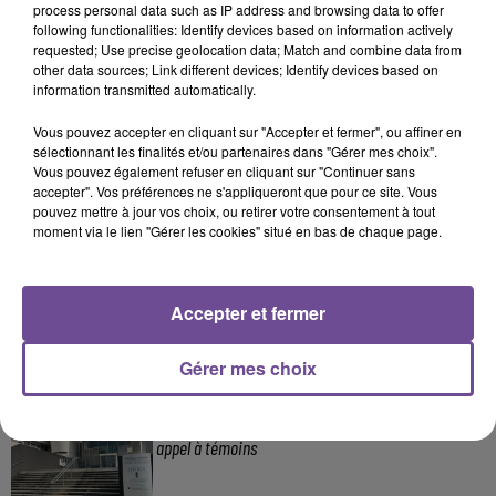
process personal data such as IP address and browsing data to offer
following functionalities: Identify devices based on information actively
A LA UNE
requested; Use precise geolocation data; Match and combine data from
other data sources; Link different devices; Identify devices based on
information transmitted automatically.
7 août 2026
Incendie : des enfants bloqués dans les fumées
Vous pouvez accepter en cliquant sur "Accepter et fermer", ou affiner en
toxiques
sélectionnant les finalités et/ou partenaires dans "Gérer mes choix".
Vous pouvez également refuser en cliquant sur "Continuer sans
accepter". Vos préférences ne s'appliqueront que pour ce site. Vous
pouvez mettre à jour vos choix, ou retirer votre consentement à tout
moment via le lien "Gérer les cookies" situé en bas de chaque page.
6 août 2026
Creuse : Un homme reconnaît être l’auteur d’une
dizaine d’incendies
Accepter et fermer
Gérer mes choix
6 août 2026
Accident mortel sur l’A20 à Limoges : un nouvel
appel à témoins