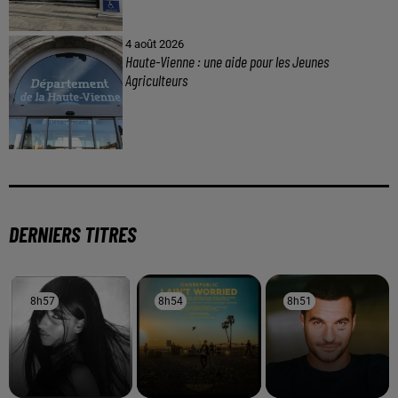
4 août 2026
Haute-Vienne : une aide pour les Jeunes
Agriculteurs
DERNIERS TITRES
8h57
8h57
8h54
8h54
8h51
8h51