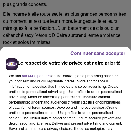
plus grands concerts.
Elle incarne à elle toute seule les plus grandes personnalités
du moment, et restitue leur timbre, leur gestuelle et leurs
mimiques à la perfection…D’un battement de cils ou d’un
déhanché sexy, Véronic DiCaire surprend, entre ambiance
rock et solos intimistes.
Mise en scène par Josée Fortier, elle ne se contente pas
Continuer sans accepter
d’enchaîner les performances, elle nous touche aussi au plus
Le respect de votre vie privée est notre priorité
profond. Derrière l’humour, l’émotion n’est jamais loin…
Son nouveau spectacle Showgirl, un divertissement haut en
We and
our (447) partners
do the following data processing based on
couleur dont on ressort bluffé et totalement sous le charme…
your consent and/or our legitimate interest: Store and/or access
information on a device; Use limited data to select advertising; Create
Règlement
profiles for personalised advertising; Use profiles to select personalised
advertising; Measure advertising performance; Measure content
*75 cts par sms + coût opérateur - Jeu ouvert jusqu'au
performance; Understand audiences through statistics or combinations
vendredi 29 mars 2024 à 19h.
of data from different sources; Develop and improve services; Create
profiles to personalise content; Use profiles to select personalised
Chacun des gagnants sera contacté par mail.
content; Use limited data to select content; Ensure security, prevent and
detect fraud, and fix errors; Deliver and present advertising and content;
Save and communicate privacy choices. These technologies may