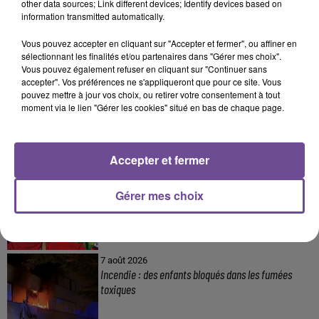
gendarmerie
other data sources; Link different devices; Identify devices based on
information transmitted automatically.
Vous pouvez accepter en cliquant sur "Accepter et fermer", ou affiner en
sélectionnant les finalités et/ou partenaires dans "Gérer mes choix".
Vous pouvez également refuser en cliquant sur "Continuer sans
8 août 2026
accepter". Vos préférences ne s'appliqueront que pour ce site. Vous
Une victime forcée de réaliser plusieurs tags vers
pouvez mettre à jour vos choix, ou retirer votre consentement à tout
un point de deal
moment via le lien "Gérer les cookies" situé en bas de chaque page.
Accepter et fermer
8 août 2026
Festival du Mont-Gargan 2026 : six jours de fête
Gérer mes choix
7 août 2026
Incendie : des enfants bloqués dans les fumées
toxiques