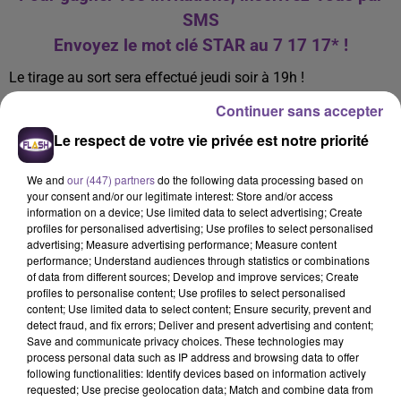
SMS
Envoyez le mot clé STAR au 7 17 17* !
Le tirage au sort sera effectué jeudi soir à 19h !
CONDITIONS ET RÈGLEMENTS
Continuer sans accepter
Le respect de votre vie privée est notre priorité
* 75 cts par sms + coût du sms
Consultez le règlements de nos jeux :
Règlement
We and
our (447) partners
do the following data processing based on
Jeu ouvert jusqu'au jeudi 27 mars 2025 à 19h00.
your consent and/or our legitimate interest: Store and/or access
Chacun des gagnants sera contacté par mail et/ou par
information on a device; Use limited data to select advertising; Create
profiles for personalised advertising; Use profiles to select personalised
téléphone.
advertising; Measure advertising performance; Measure content
performance; Understand audiences through statistics or combinations
of data from different sources; Develop and improve services; Create
profiles to personalise content; Use profiles to select personalised
content; Use limited data to select content; Ensure security, prevent and
A LA UNE
detect fraud, and fix errors; Deliver and present advertising and content;
Save and communicate privacy choices. These technologies may
process personal data such as IP address and browsing data to offer
8 août 2026
following functionalities: Identify devices based on information actively
Champagnac-la-Rivière : appel à témoins de la
requested; Use precise geolocation data; Match and combine data from