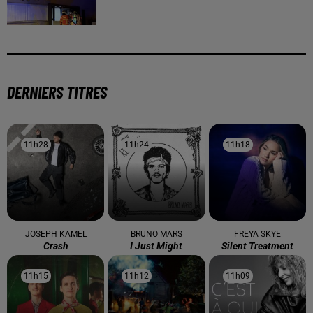
DERNIERS TITRES
11h28
11h28
11h24
11h24
11h18
11h18
JOSEPH KAMEL
BRUNO MARS
FREYA SKYE
Crash
I Just Might
Silent Treatment
11h15
11h15
11h12
11h12
11h09
11h09