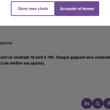
ci-dessous. Vous avez jusqu'au vendredi 18 avril 2025 19h00. Le
Gérer mes choix
Accepter et fermer
léphone.
 sort ce vendredi 18 avril à 19h. Chaque gagnant sera contacté
rci de vérifier vos spams).