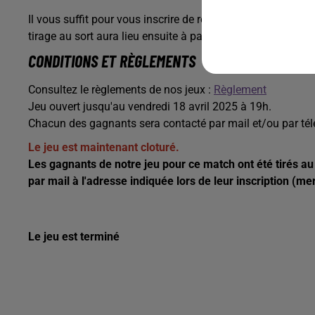
Il vous suffit pour vous inscrire de remplir le formulaire 
tirage au sort aura lieu ensuite à partir de 19h.
CONDITIONS ET RÈGLEMENTS
Consultez le règlements de nos jeux :
Règlement
Jeu ouvert jusqu'au vendredi 18 avril 2025 à 19h.
Chacun des gagnants sera contacté par mail et/ou par té
Le jeu est maintenant cloturé.
Les gagnants de notre jeu pour ce match ont été tirés au
par mail à l'adresse indiquée lors de leur inscription (me
Le jeu est terminé