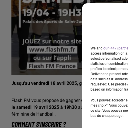
We and
our (447) partn
access information on a 
select personalised ad
statistics or combinatio
profiles to select person
Deliver and present adv
data such as IP address 
Jusqu'au vendredi 18 avril 2025, gagnez vos places po
requested; Use precise g
based on information tra
Vous pouvez accepter en 
Flash FM vous propose de gagner vos places pour le proc
mes choix". Vous pouvez
le samedi 19 avril 2025 à 19h30
au Palais des Sports de 
ce site. Vous pouvez met
féminine de Handball.
bas de chaque page.
COMMENT S'INSCRIRE ?