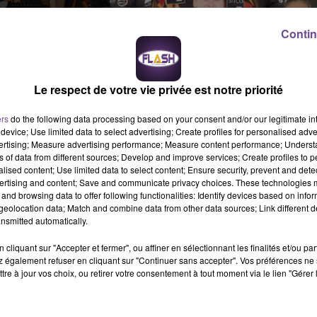
Contin
Le respect de votre vie privée est notre priorité
ers
do the following data processing based on your consent and/or our legitimate int
device; Use limited data to select advertising; Create profiles for personalised adver
vertising; Measure advertising performance; Measure content performance; Unders
ns of data from different sources; Develop and improve services; Create profiles to 
alised content; Use limited data to select content; Ensure security, prevent and detect
ertising and content; Save and communicate privacy choices. These technologies
and browsing data to offer following functionalities: Identify devices based on infor
ur le match ROC ASSJ HB 87 contre Toulouse
eolocation data; Match and combine data from other data sources; Link different de
nsmitted automatically.
cliquant sur "Accepter et fermer", ou affiner en sélectionnant les finalités et/ou pa
hain match des Panthères de Feu de Saint Junien contre
Toulou
 également refuser en cliquant sur "Continuer sans accepter". Vos préférences ne 
Saint Junien pour le compte du championnat de Nationale 1
tre à jour vos choix, ou retirer votre consentement à tout moment via le lien "Gérer 