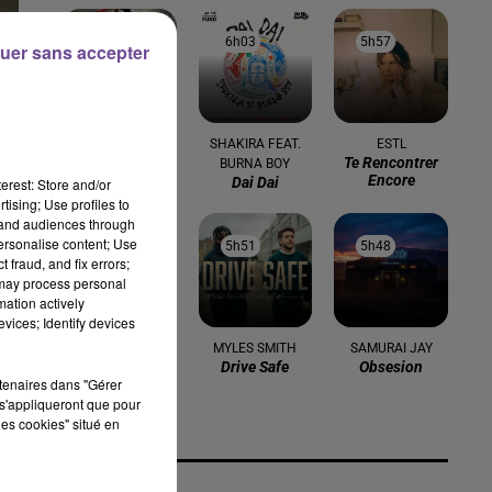
6h08
6h08
6h03
6h03
5h57
5h57
uer sans accepter
COLDPLAY
SHAKIRA FEAT.
ESTL
Viva La Vida
Te Rencontrer
BURNA BOY
Encore
Dai Dai
erest: Store and/or
tising; Use profiles to
tand audiences through
personalise content; Use
5h55
5h55
5h51
5h51
5h48
5h48
 fraud, and fix errors;
 may process personal
mation actively
vices; Identify devices
DAVID GUETTA,
MYLES SMITH
SAMURAI JAY
Drive Safe
Obsesion
ALPHAVILLE ET
rtenaires dans "Gérer
se
AVA MAX
s'appliqueront que pour
Forever Young
les cookies" situé en