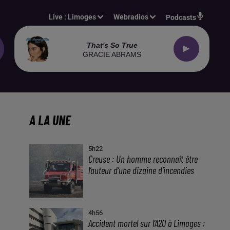
Live :
Limoges
Webradios
Podcasts
That's So True
GRACIE ABRAMS
A LA UNE
5h22
Creuse : Un homme reconnaît être
l’auteur d’une dizaine d’incendies
4h56
Accident mortel sur l’A20 à Limoges :