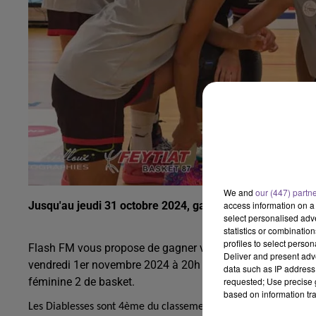
We and
our (447) partn
Jusqu'au jeudi 31 octobre 2024, gagnez vos places pour 
access information on a 
select personalised ad
statistics or combinatio
profiles to select person
Flash FM vous propose de gagner vos places pour le proch
Deliver and present adv
vendredi 1er novembre 2024 à 20h au Gymnase Roger Coud
data such as IP address 
féminine 2 de basket.
requested; Use precise g
based on information tra
Les Diablesses sont 4ème du classement après 2 victoires et 1 