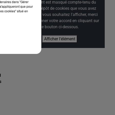
rtenaires dans "Gérer
Cet élément est masqué compte-tenu du
s'appliqueront que pour
refus du dépôt de cookies que vous avez
les cookies" situé en
exprimé. Si vous souhaitez l'afficher, merci
de nous donner votre accord en cliquant sur
59.
le bouton ci-dessous.
Afficher l'élément
1
s