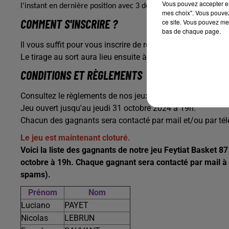
Vous pouvez accepter en 
l'instant en dernière position avec 3 défaites au compteur.
mes choix". Vous pouvez
COMMENT S'INSCRIRE ?
ce site. Vous pouvez met
bas de chaque page.
Il vous suffit pour vous inscrire de remplir le formulaire 
Le tirage au sort aura lieu ensuite à partir de 19h.
CONDITIONS ET RÈGLEMENTS
Consultez le règlements de nos jeux :
Règlement
Jeu ouvert jusqu'au jeudi 31 octobre 2024 à 19h.
Chacun des gagnants sera contacté par mail et/ou par té
Le jeu est maintenant cloturé.
Voici la liste des gagnants de notre jeu Feytiat Basket 87 
octobre à 19h. Chaque gagnant sera contacté par mail à l'
spams).
Prénom
Nom
Luciano
PAYET
Nicolas
LEBRUN