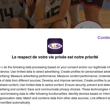
Contin
Le respect de votre vie privée est notre priorité
ers
do the following data processing based on your consent and/or our legitimate int
le match Feytiat Basket 87 contre Le Centre Fédéral
device; Use limited data to select advertising; Create profiles for personalised adver
vertising; Measure advertising performance; Measure content performance; Unders
ns of data from different sources; Develop and improve services; Create profiles to 
alised content; Use limited data to select content; Ensure security, prevent and detect
ain match du Feytiat Basket 87 contre Le Centre Fédéral le
ertising and content; Save and communicate privacy choices. These technologies
erc de Feytiat pour la 4ème journée du championnat de Ligue
and browsing data to offer following functionalities: Identify devices based on infor
eolocation data; Match and combine data from other data sources; Link different de
nsmitted automatically.
défaite, et reçoivent cette équipe du Centre Fédéral qui est pour