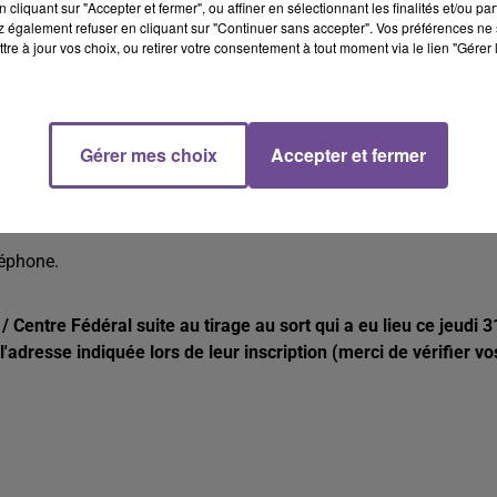
cliquant sur "Accepter et fermer", ou affiner en sélectionnant les finalités et/ou pa
 également refuser en cliquant sur "Continuer sans accepter". Vos préférences ne 
tre à jour vos choix, ou retirer votre consentement à tout moment via le lien "Gérer 
ci-dessous. Vous avez jusqu'au jeudi 31 octobre 2024 jusqu'à 18h
Gérer mes choix
Accepter et fermer
léphone.
/ Centre Fédéral suite au tirage au sort qui a eu lieu ce jeudi 3
adresse indiquée lors de leur inscription (merci de vérifier vo