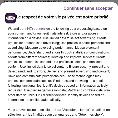
Jeu ouvert jusqu'au vendredi 30 mai 2025 à 19h.
Continuer sans accepter
Chacun des gagnants sera contacté par mail et/ou par
téléphone.
Le respect de votre vie privée est notre priorité
We and
our (447) partners
do the following data processing based on
your consent and/or our legitimate interest: Store and/or access
information on a device; Use limited data to select advertising; Create
A LA UNE
profiles for personalised advertising; Use profiles to select personalised
advertising; Measure advertising performance; Measure content
performance; Understand audiences through statistics or combinations
6 août 2026
of data from different sources; Develop and improve services; Create
Creuse : Un homme reconnaît être l’auteur d’une
profiles to personalise content; Use profiles to select personalised
dizaine d’incendies
content; Use limited data to select content; Ensure security, prevent and
detect fraud, and fix errors; Deliver and present advertising and content;
Save and communicate privacy choices. These technologies may
process personal data such as IP address and browsing data to offer
following functionalities: Identify devices based on information actively
requested; Use precise geolocation data; Match and combine data from
6 août 2026
other data sources; Link different devices; Identify devices based on
Accident mortel sur l’A20 à Limoges : un nouvel
information transmitted automatically.
appel à témoins
Vous pouvez accepter en cliquant sur "Accepter et fermer", ou affiner en
sélectionnant les finalités et/ou partenaires dans "Gérer mes choix".