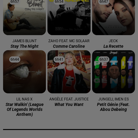
6h57
6h57
6h54
6h54
6h47
6h47
JAMES BLUNT
ZAHO FEAT. MC SOLAAR
JECK
Stay The Night
Comme Caroline
La Recette
6h44
6h44
6h41
6h41
6h37
6h37
LIL NAS X
ANGÈLE FEAT. JUSTICE
JUNGELI, IMEN ES
Star Walkin' (league
What You Want
Petit Génie (feat.
Of Legends Worlds
Abou Debeing
Anthem)