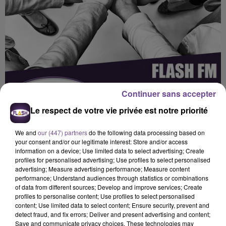
Continuer sans accepter
Le respect de votre vie privée est notre priorité
We and
our (447) partners
do the following data processing based on
your consent and/or our legitimate interest: Store and/or access
information on a device; Use limited data to select advertising; Create
profiles for personalised advertising; Use profiles to select personalised
advertising; Measure advertising performance; Measure content
Flash FM
performance; Understand audiences through statistics or combinations
of data from different sources; Develop and improve services; Create
FLASH FM : L’actu des associations
profiles to personalise content; Use profiles to select personalised
content; Use limited data to select content; Ensure security, prevent and
detect fraud, and fix errors; Deliver and present advertising and content;
0:00
5 min 31 sec
Save and communicate privacy choices. These technologies may