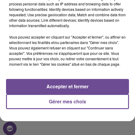
process personal data such as IP address and browsing data to offer
following functionalities: Identify devices based on information actively
requested; Use precise geolocation data; Match and combine data from
11 septembre 2025 - 5 min 31 sec
other data sources; Link different devices; Identify devices based on
information transmitted automatically.
FORUM DES ASSOCIATIONS DE LIMOGES 2025 : CAPO
Vous pouvez accepter en cliquant sur "Accepter et fermer", ou affiner en
sélectionnant les finalités et/ou partenaires dans "Gérer mes choix".
Vous pouvez également refuser en cliquant sur "Continuer sans
Interview FLASH FM durant le Forum des associations de
accepter". Vos préférences ne s'appliqueront que pour ce site. Vous
Limoges 2025 (06/09/25) Corinne Cueille
pouvez mettre à jour vos choix, ou retirer votre consentement à tout
Le CAPO est un club omnisports proposant 15 disciplines en
moment via le lien "Gérer les cookies" situé en bas de chaque page.
compétitions et loisirs, affilié à la Fédération handisport,
labellisé "sport santé". La mission est de répandre le goût du
sport et de promouvoir la pratique des activités physiques et
Accepter et fermer
sportives parmi ses adhérents tout en développant l’esprit de
solidarité et d’amitié par l’application des règles de
Gérer mes choix
déontologie du sport.