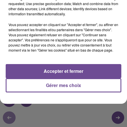
requested; Use precise geolocation data; Match and combine data from
other data sources; Link different devices; Identify devices based on
information transmitted automatically.
17 septembre 2024 - 8 min 8 sec
Vous pouvez accepter en cliquant sur "Accepter et fermer", ou affiner en
FORUM DES ASSOCIATIONS 2024 : L'UNICEF LIMOUSIN
sélectionnant les finalités et/ou partenaires dans "Gérer mes choix".
Vous pouvez également refuser en cliquant sur "Continuer sans
accepter". Vos préférences ne s'appliqueront que pour ce site. Vous
pouvez mettre à jour vos choix, ou retirer votre consentement à tout
Interview FLASH FM durant le Forum des associations de
moment via le lien "Gérer les cookies" situé en bas de chaque page.
Limoges 2024 (07/09/24) Marie Françoise Bardet
L'UNICEF Limousin représente l'UNICEF France sur le
territoire et agit en faveur de la protection des enfants. Ses
Accepter et fermer
missions essentielles concernent les actions éducatives
menées auprès des enfants, des jeunes et grand public.
Gérer mes choix