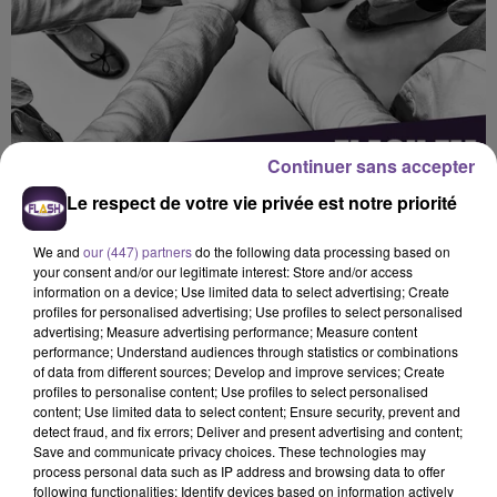
Continuer sans accepter
Le respect de votre vie privée est notre priorité
We and
our (447) partners
do the following data processing based on
your consent and/or our legitimate interest: Store and/or access
information on a device; Use limited data to select advertising; Create
profiles for personalised advertising; Use profiles to select personalised
advertising; Measure advertising performance; Measure content
performance; Understand audiences through statistics or combinations
of data from different sources; Develop and improve services; Create
Flash FM
profiles to personalise content; Use profiles to select personalised
content; Use limited data to select content; Ensure security, prevent and
FLASH FM : L’actu des associations
detect fraud, and fix errors; Deliver and present advertising and content;
Save and communicate privacy choices. These technologies may
process personal data such as IP address and browsing data to offer
0:00
8 min 8 sec
following functionalities: Identify devices based on information actively