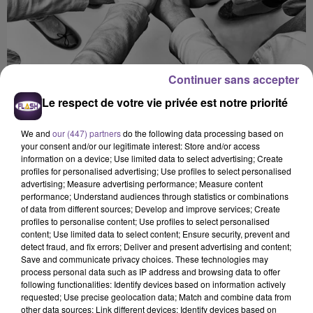
Continuer sans accepter
Le respect de votre vie privée est notre priorité
We and
our (447) partners
do the following data processing based on
your consent and/or our legitimate interest: Store and/or access
information on a device; Use limited data to select advertising; Create
profiles for personalised advertising; Use profiles to select personalised
advertising; Measure advertising performance; Measure content
performance; Understand audiences through statistics or combinations
of data from different sources; Develop and improve services; Create
profiles to personalise content; Use profiles to select personalised
content; Use limited data to select content; Ensure security, prevent and
Flash FM
detect fraud, and fix errors; Deliver and present advertising and content;
Save and communicate privacy choices. These technologies may
FLASH FM : L’actu des associations
process personal data such as IP address and browsing data to offer
following functionalities: Identify devices based on information actively
requested; Use precise geolocation data; Match and combine data from
0:00
5 min 55 sec
other data sources; Link different devices; Identify devices based on