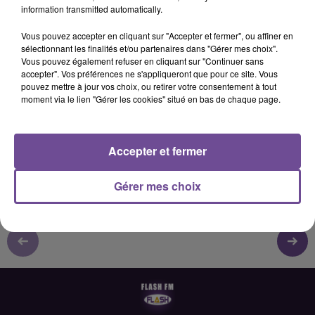
information transmitted automatically.
Vous pouvez accepter en cliquant sur "Accepter et fermer", ou affiner en
17 septembre 2024 - 5 min 55 sec
sélectionnant les finalités et/ou partenaires dans "Gérer mes choix".
Vous pouvez également refuser en cliquant sur "Continuer sans
FORUM DES ASSOCIATIONS 2024 : CLIMB UP LIMOGES ESCALADE
accepter". Vos préférences ne s'appliqueront que pour ce site. Vous
pouvez mettre à jour vos choix, ou retirer votre consentement à tout
moment via le lien "Gérer les cookies" situé en bas de chaque page.
Interview FLASH FM durant le Forum des associations de
Limoges 2024 (07/09/24) Dorian
Présentation de la discipline de l'escalade.
Accepter et fermer
Gérer mes choix