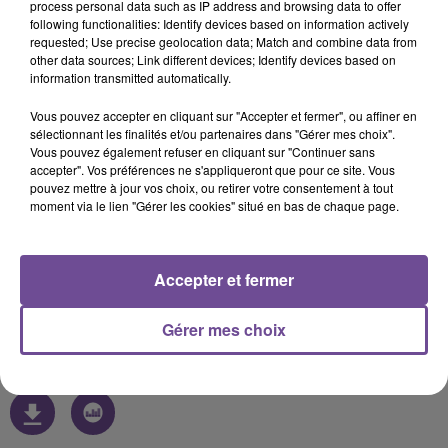
process personal data such as IP address and browsing data to offer
following functionalities: Identify devices based on information actively
requested; Use precise geolocation data; Match and combine data from
other data sources; Link different devices; Identify devices based on
18 septembre 2021 - 6 min
information transmitted automatically.
FORUM DES ASSOCIATIONS 2021 : CODEP EPGV 87
Vous pouvez accepter en cliquant sur "Accepter et fermer", ou affiner en
sélectionnant les finalités et/ou partenaires dans "Gérer mes choix".
Vous pouvez également refuser en cliquant sur "Continuer sans
Interview FLASH FM durant le Forum des associations de
accepter". Vos préférences ne s'appliqueront que pour ce site. Vous
Limoges 2021 (04/09/21) Mélanie Létocart (Conseillère
pouvez mettre à jour vos choix, ou retirer votre consentement à tout
moment via le lien "Gérer les cookies" situé en bas de chaque page.
développement)
Le CODEP EPGV 87 appartient à la FFEPGV, 1ère fédération
de sport non compétitif. Il a pour objectifs de créer une
Accepter et fermer
dynamique de prévention et d'éducation à la santé et
d'informer le plus grand nombre sur les bienfaits de
Gérer mes choix
pratiquer une activité régulière en clubs.