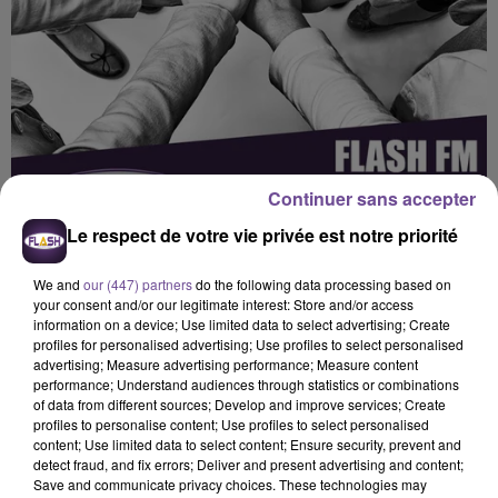
Continuer sans accepter
Le respect de votre vie privée est notre priorité
We and
our (447) partners
do the following data processing based on
your consent and/or our legitimate interest: Store and/or access
information on a device; Use limited data to select advertising; Create
profiles for personalised advertising; Use profiles to select personalised
advertising; Measure advertising performance; Measure content
Flash FM
performance; Understand audiences through statistics or combinations
of data from different sources; Develop and improve services; Create
FLASH FM : L’actu des associations
profiles to personalise content; Use profiles to select personalised
content; Use limited data to select content; Ensure security, prevent and
detect fraud, and fix errors; Deliver and present advertising and content;
0:00
6 min
Save and communicate privacy choices. These technologies may