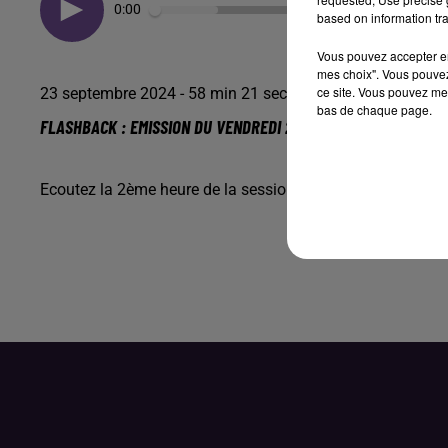
0:00
based on information tra
Vous pouvez accepter en 
mes choix". Vous pouvez
ce site. Vous pouvez met
23 septembre 2024 - 58 min 21 sec
bas de chaque page.
FLASHBACK : EMISSION DU VENDREDI 20 SEPTEMBRE 2024 - 2
Ecoutez la 2ème heure de la session années 2000 de l'ém