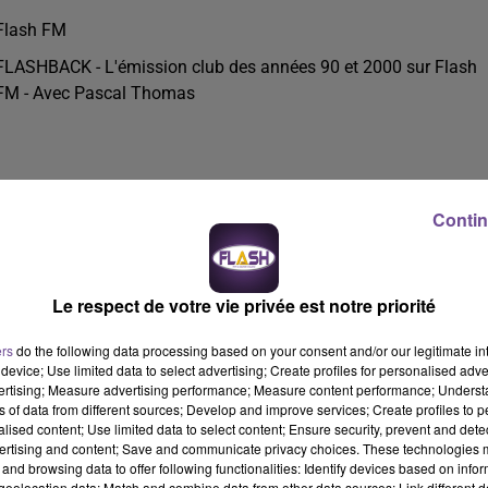
Flash FM
FLASHBACK - L'émission club des années 90 et 2000 sur Flash
FM - Avec Pascal Thomas
Contin
Le respect de votre vie privée est notre priorité
ers
do the following data processing based on your consent and/or our legitimate int
device; Use limited data to select advertising; Create profiles for personalised adver
vertising; Measure advertising performance; Measure content performance; Unders
ns of data from different sources; Develop and improve services; Create profiles to 
alised content; Use limited data to select content; Ensure security, prevent and detect
ertising and content; Save and communicate privacy choices. These technologies
and browsing data to offer following functionalities: Identify devices based on infor
eolocation data; Match and combine data from other data sources; Link different de