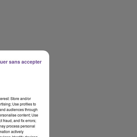
uer sans accepter
erest: Store and/or
tising; Use profiles to
tand audiences through
personalise content; Use
 fraud, and fix errors;
 may process personal
mation actively
vices; Identify devices