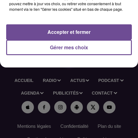
pouvez mettre à jour vos choix, ou retirer votre consentement à tout
produits ou encore entretenir la surface de vente. Vous
moment via le lien "Gérer les cookies" situé en bas de chaque page.
travaillerez principalement les matins, jusqu’à maximum
14h. Le poste est à pourvoir en CDI, à temps complet. Les
débutants sont acceptés.
Accepter et fermer
Référence France Travail : 179QLQV
Gérer mes choix
ACCUEIL
RADIO
ACTUS
PODCAST
AGENDA
PUBLICITÉS
CONTACT
Mentions légales
Confidentialité
Plan du site