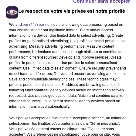
Continuer sans accepter
Le respect de votre vie privée est notre priorité
We and
our (447) partners
do the following data processing based on
your consent and/or our legitimate interest: Store and/or access
information on a device; Use limited data to select advertising; Create
profiles for personalised advertising; Use profiles to select personalised
advertising; Measure advertising performance; Measure content
performance; Understand audiences through statistics or combinations
of data from different sources; Develop and improve services; Create
Une entreprise basée à Malemort sur
profiles to personalise content; Use profiles to select personalised
Corrèze recherche un Employé de
content; Use limited data to select content; Ensure security, prevent and
detect fraud, and fix errors; Deliver and present advertising and content;
rayon libre-service en boulangerie
Save and communicate privacy choices. These technologies may
(H/F).
process personal data such as IP address and browsing data to offer
following functionalities: Identify devices based on information actively
requested; Use precise geolocation data; Match and combine data from
other data sources; Link different devices; Identify devices based on
Une entreprise basée à Malemort sur Corrèze recherche un
information transmitted automatically.
Employé de rayon libre-service en boulangerie (H/F). Vos
Vous pouvez accepter en cliquant sur "Accepter et fermer", ou affiner en
missions : réaliser al cuisson de la viennoiserie, gérer le
sélectionnant les finalités et/ou partenaires dans "Gérer mes choix".
rayon pâtisserie, fabriquer des crêpes avec la machine
Vous pouvez également refuser en cliquant sur "Continuer sans
assistée en place, réaliser l’emballage et l’étiquetage des
accepter". Vos préférences ne s'appliqueront que pour ce site. Vous