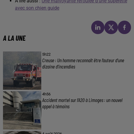
À lire aussi :
Une malvoyante refoulée d’une supérette
avec son chien guide
A LA UNE
5h22
Creuse : Un homme reconnaît être l’auteur d’une
dizaine d’incendies
4h56
Accident mortel sur l’A20 à Limoges : un nouvel
appel à témoins
4 août 2026