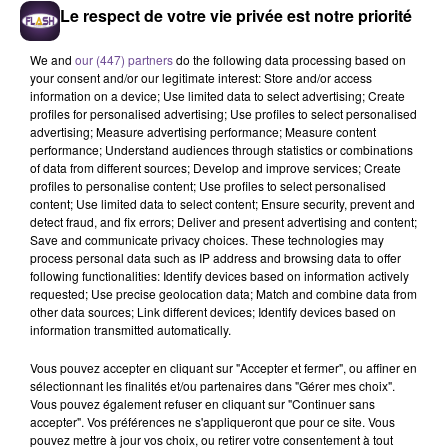
Le respect de votre vie privée est notre priorité
We and
our (447) partners
do the following data processing based on
your consent and/or our legitimate interest: Store and/or access
information on a device; Use limited data to select advertising; Create
NICKY JAM
ORIA
BEYONCE
profiles for personalised advertising; Use profiles to select personalised
El Perdon
Soirée Mondaine
Single Ladies
advertising; Measure advertising performance; Measure content
performance; Understand audiences through statistics or combinations
17h54
17h54
17h46
17h46
17h42
17h42
of data from different sources; Develop and improve services; Create
profiles to personalise content; Use profiles to select personalised
content; Use limited data to select content; Ensure security, prevent and
detect fraud, and fix errors; Deliver and present advertising and content;
Save and communicate privacy choices. These technologies may
process personal data such as IP address and browsing data to offer
following functionalities: Identify devices based on information actively
requested; Use precise geolocation data; Match and combine data from
TAYLOR SWIFT
REMA
CHARLOTTE CARDIN
Elizabeth Taylor
Calm Down
The Way We Touch
other data sources; Link different devices; Identify devices based on
information transmitted automatically.
Vous pouvez accepter en cliquant sur "Accepter et fermer", ou affiner en
sélectionnant les finalités et/ou partenaires dans "Gérer mes choix".
Vous pouvez également refuser en cliquant sur "Continuer sans
accepter". Vos préférences ne s'appliqueront que pour ce site. Vous
Cet élément est masqué compte-tenu du refus du
pouvez mettre à jour vos choix, ou retirer votre consentement à tout