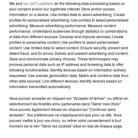
We and
our (447) partners
do the following data processing based on
your consent and/or our legitimate interest: Store and/or access
information on a device; Use limited data to select advertising; Create
profiles for personalised advertising; Use profiles to select personalised
advertising; Measure advertising performance; Measure content
performance; Understand audiences through statistics or combinations
of data from different sources; Develop and improve services; Create
profiles to personalise content; Use profiles to select personalised
content; Use limited data to select content; Ensure security, prevent and
Un magasin de Guéret recherche un
detect fraud, and fix errors; Deliver and present advertising and content;
vendeur en prêt-à-porter féminin (H/F).
Save and communicate privacy choices. These technologies may
process personal data such as IP address and browsing data to offer
following functionalities: Identify devices based on information actively
requested; Use precise geolocation data; Match and combine data from
Un magasin de Guéret recherche un vendeur en prêt-à-porter
other data sources; Link different devices; Identify devices based on
féminin (H/F). Vous travaillez 30 heures par semaine. Une
information transmitted automatically.
expérience dans la vente est souhaitée. Vous accueillez et
Vous pouvez accepter en cliquant sur "Accepter et fermer", ou affiner en
conseillez les clients, réalisez les ventes et les
sélectionnant les finalités et/ou partenaires dans "Gérer mes choix".
encaissements. Vous gérez le réassort, la réception des
Vous pouvez également refuser en cliquant sur "Continuer sans
marchandises et l'entretien du point de vente. Repos le
accepter". Vos préférences ne s'appliqueront que pour ce site. Vous
pouvez mettre à jour vos choix, ou retirer votre consentement à tout
mardi. Poste à pourvoir dès que possible.
moment via le lien "Gérer les cookies" situé en bas de chaque page.
Référence de l’offre France Travail : 168LMTM