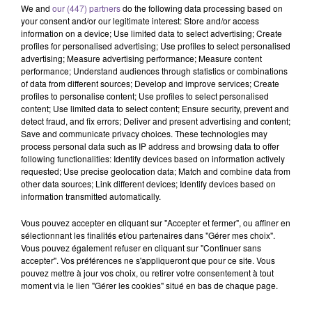
We and
our (447) partners
do the following data processing based on
your consent and/or our legitimate interest: Store and/or access
information on a device; Use limited data to select advertising; Create
profiles for personalised advertising; Use profiles to select personalised
advertising; Measure advertising performance; Measure content
performance; Understand audiences through statistics or combinations
of data from different sources; Develop and improve services; Create
profiles to personalise content; Use profiles to select personalised
content; Use limited data to select content; Ensure security, prevent and
Un magasin de Guéret recherche un
detect fraud, and fix errors; Deliver and present advertising and content;
vendeur ou vendeuse en prêt-à-porter
Save and communicate privacy choices. These technologies may
enfant (H/F).
process personal data such as IP address and browsing data to offer
following functionalities: Identify devices based on information actively
requested; Use precise geolocation data; Match and combine data from
other data sources; Link different devices; Identify devices based on
Un magasin de Guéret recherche un vendeur ou vendeuse en
information transmitted automatically.
prêt-à-porter enfant (H/F). Vous travaillerez 10h par
Vous pouvez accepter en cliquant sur "Accepter et fermer", ou affiner en
semaines réparties sur 2 après-midi. Il est demandé
sélectionnant les finalités et/ou partenaires dans "Gérer mes choix".
fermeture magasin, gestion caisse, réception marchandise,
Vous pouvez également refuser en cliquant sur "Continuer sans
accepter". Vos préférences ne s'appliqueront que pour ce site. Vous
entretien des locaux, service client important. Vous devez
pouvez mettre à jour vos choix, ou retirer votre consentement à tout
être dynamique, motivé, avoir l’esprit d’équipe.
moment via le lien "Gérer les cookies" situé en bas de chaque page.
Référence de l’offre France Travail : 188BHDS