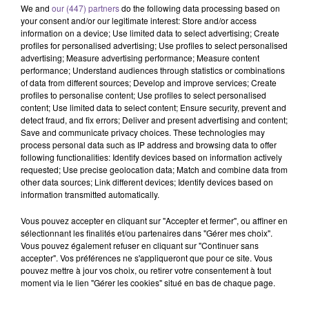
We and
our (447) partners
do the following data processing based on
your consent and/or our legitimate interest: Store and/or access
information on a device; Use limited data to select advertising; Create
profiles for personalised advertising; Use profiles to select personalised
advertising; Measure advertising performance; Measure content
performance; Understand audiences through statistics or combinations
of data from different sources; Develop and improve services; Create
profiles to personalise content; Use profiles to select personalised
content; Use limited data to select content; Ensure security, prevent and
Un hôtel restaurant de la Souterraine
detect fraud, and fix errors; Deliver and present advertising and content;
recherche un serveur de restaurant
Save and communicate privacy choices. These technologies may
(H/F).
process personal data such as IP address and browsing data to offer
following functionalities: Identify devices based on information actively
requested; Use precise geolocation data; Match and combine data from
other data sources; Link different devices; Identify devices based on
Un hôtel restaurant de la Souterraine recherche un serveur de
information transmitted automatically.
restaurant (H/F). Le restaurant est ouvert du lundi au
Vous pouvez accepter en cliquant sur "Accepter et fermer", ou affiner en
vendredi midi et soir et samedi soir en été. Vos missions :
sélectionnant les finalités et/ou partenaires dans "Gérer mes choix".
accueil client. Prise de commande. Préparation des
Vous pouvez également refuser en cliquant sur "Continuer sans
accepter". Vos préférences ne s'appliqueront que pour ce site. Vous
boissons. Service des plats. Facturation des clients. Deux
pouvez mettre à jour vos choix, ou retirer votre consentement à tout
jours de repos par semaine. Durée de travail 35h / semaine.
moment via le lien "Gérer les cookies" situé en bas de chaque page.
Référence de l’offre France Travail : 195ZKFY