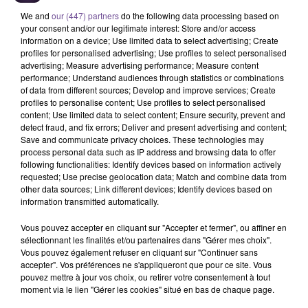
We and
our (447) partners
do the following data processing based on
your consent and/or our legitimate interest: Store and/or access
information on a device; Use limited data to select advertising; Create
profiles for personalised advertising; Use profiles to select personalised
advertising; Measure advertising performance; Measure content
performance; Understand audiences through statistics or combinations
of data from different sources; Develop and improve services; Create
profiles to personalise content; Use profiles to select personalised
Un laboratoire de Guéret recrute un
content; Use limited data to select content; Ensure security, prevent and
secrétaire médical (H/F).
detect fraud, and fix errors; Deliver and present advertising and content;
Save and communicate privacy choices. These technologies may
process personal data such as IP address and browsing data to offer
following functionalities: Identify devices based on information actively
Un laboratoire de Guéret recrute un secrétaire médical (H/F).
requested; Use precise geolocation data; Match and combine data from
other data sources; Link different devices; Identify devices based on
Vos missions : accueillir physiquement et téléphoniquement
information transmitted automatically.
la clientèle du laboratoire. Prendre les rendez-vous pour les
prélèvements au laboratoire. Renseigner les patients sur les
Vous pouvez accepter en cliquant sur "Accepter et fermer", ou affiner en
modalités de prélèvement. Enregistrer les dossiers des
sélectionnant les finalités et/ou partenaires dans "Gérer mes choix".
Vous pouvez également refuser en cliquant sur "Continuer sans
patients. Réceptionner les échantillons biologiques et vérifier
accepter". Vos préférences ne s'appliqueront que pour ce site. Vous
leur conformité. Savoir transmettre les résultats aux patients
pouvez mettre à jour vos choix, ou retirer votre consentement à tout
et/ou aux prescripteurs. Facturer et encaisser.
moment via le lien "Gérer les cookies" situé en bas de chaque page.