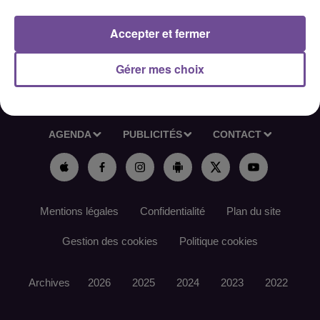
Référence de l’offre France Travail : 188RXHJ
Accepter et fermer
Gérer mes choix
ACCUEIL
RADIO
ACTUS
PODCAST
AGENDA
PUBLICITÉS
CONTACT
Mentions légales
Confidentialité
Plan du site
Gestion des cookies
Politique cookies
Archives
2026
2025
2024
2023
2022