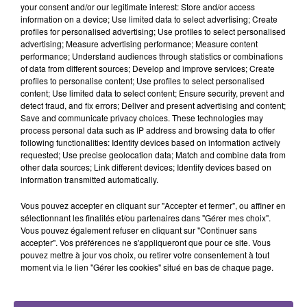
your consent and/or our legitimate interest: Store and/or access
information on a device; Use limited data to select advertising; Create
profiles for personalised advertising; Use profiles to select personalised
advertising; Measure advertising performance; Measure content
performance; Understand audiences through statistics or combinations
of data from different sources; Develop and improve services; Create
profiles to personalise content; Use profiles to select personalised
Une entreprise de Mazeirat recrute une
content; Use limited data to select content; Ensure security, prevent and
secrétaire (H/F).
detect fraud, and fix errors; Deliver and present advertising and content;
Save and communicate privacy choices. These technologies may
process personal data such as IP address and browsing data to offer
following functionalities: Identify devices based on information actively
Une entreprise de Mazeirat recrute une secrétaire (H/F). Vous
requested; Use precise geolocation data; Match and combine data from
aurez en charge la gestion du secrétariat et plus précisément
other data sources; Link different devices; Identify devices based on
information transmitted automatically.
la rédaction de courriers, la numérisation de timbres et la
préparation de commandes. Vous devez maîtriser l'outil
Vous pouvez accepter en cliquant sur "Accepter et fermer", ou affiner en
informatique. Travail du lundi au vendredi avec les horaires
sélectionnant les finalités et/ou partenaires dans "Gérer mes choix".
suivants 8h00 à 13h00. Prise de poste immédiate. Il s’agit
Vous pouvez également refuser en cliquant sur "Continuer sans
accepter". Vos préférences ne s'appliqueront que pour ce site. Vous
d’un CDI de 25h par semaine.
pouvez mettre à jour vos choix, ou retirer votre consentement à tout
moment via le lien "Gérer les cookies" situé en bas de chaque page.
Référence de l’offre France Travail : 189BNMB