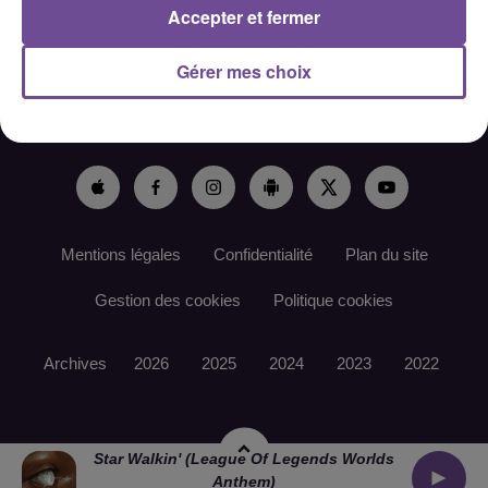
Accepter et fermer
Gérer mes choix
ACCUEIL
RADIO
ACTUS
PODCAST
AGENDA
PUBLICITÉS
CONTACT
Mentions légales
Confidentialité
Plan du site
Gestion des cookies
Politique cookies
Archives
2026
2025
2024
2023
2022
Star Walkin' (league Of Legends Worlds
Anthem)