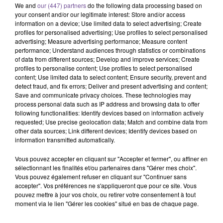
We and
our (447) partners
do the following data processing based on
your consent and/or our legitimate interest: Store and/or access
information on a device; Use limited data to select advertising; Create
profiles for personalised advertising; Use profiles to select personalised
advertising; Measure advertising performance; Measure content
performance; Understand audiences through statistics or combinations
of data from different sources; Develop and improve services; Create
profiles to personalise content; Use profiles to select personalised
content; Use limited data to select content; Ensure security, prevent and
Une entreprise à Guéret recherche un
detect fraud, and fix errors; Deliver and present advertising and content;
Secrétaire Bâtiment (H/F).
Save and communicate privacy choices. These technologies may
process personal data such as IP address and browsing data to offer
following functionalities: Identify devices based on information actively
requested; Use precise geolocation data; Match and combine data from
Une entreprise à Guéret recherche un Secrétaire Bâtiment
other data sources; Link different devices; Identify devices based on
(H/F). Vous devrez assurer du secrétariat administratif, de
information transmitted automatically.
l’accueil physique et téléphonique, de la saisie de courriers et
Vous pouvez accepter en cliquant sur "Accepter et fermer", ou affiner en
du classement, mais aussi vérifier les bulletins de salaire,
sélectionnant les finalités et/ou partenaires dans "Gérer mes choix".
gérer les arrêts maladie, ou encore effectuer des tâches de
Vous pouvez également refuser en cliquant sur "Continuer sans
comptabilité. Le poste est à pourvoir en CDI, à temps plein.
accepter". Vos préférences ne s'appliqueront que pour ce site. Vous
pouvez mettre à jour vos choix, ou retirer votre consentement à tout
Une première expérience d’1 an est demandée.
moment via le lien "Gérer les cookies" situé en bas de chaque page.
Référence France Travail : 194TLQK