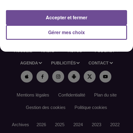
Référence de l’offre France Travail : 196TCVK
Accepter et fermer
Gérer mes choix
ACCUEIL
RADIO
ACTUS
PODCAST
AGENDA
PUBLICITÉS
CONTACT
Mentions légales
Confidentialité
Plan du site
Gestion des cookies
Politique cookies
Archives
2026
2025
2024
2023
2022