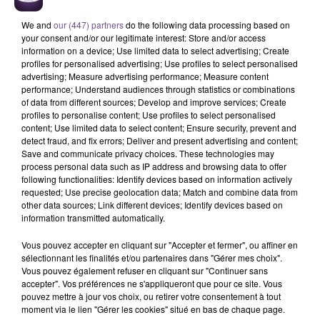
We and
our (447) partners
do the following data processing based on
your consent and/or our legitimate interest: Store and/or access
information on a device; Use limited data to select advertising; Create
profiles for personalised advertising; Use profiles to select personalised
advertising; Measure advertising performance; Measure content
performance; Understand audiences through statistics or combinations
of data from different sources; Develop and improve services; Create
Une entreprise de Chéniers recherche
profiles to personalise content; Use profiles to select personalised
content; Use limited data to select content; Ensure security, prevent and
un préparateur de commandes (H/F).
detect fraud, and fix errors; Deliver and present advertising and content;
Save and communicate privacy choices. These technologies may
process personal data such as IP address and browsing data to offer
following functionalities: Identify devices based on information actively
Une entreprise de Chéniers recherche un préparateur de
requested; Use precise geolocation data; Match and combine data from
commandes (H/F). Vos missions : préparer les commandes
other data sources; Link different devices; Identify devices based on
selon les bons fournis, en assurant la vérification et le
information transmitted automatically.
prélèvement des livres dans le respect des consignes qualité
Vous pouvez accepter en cliquant sur "Accepter et fermer", ou affiner en
et quantité. Organiser le conditionnement et l'emballage des
sélectionnant les finalités et/ou partenaires dans "Gérer mes choix".
livres en veillant à leur protection pendant le transport.
Vous pouvez également refuser en cliquant sur "Continuer sans
Participer à la réception des réceptions entrantes, effectuer le
accepter". Vos préférences ne s'appliqueront que pour ce site. Vous
pouvez mettre à jour vos choix, ou retirer votre consentement à tout
tri, le rangement et la mise en stock des livres à la bonne
moment via le lien "Gérer les cookies" situé en bas de chaque page.
référence et dans les délais impartis.