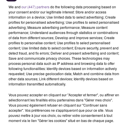
We and
our (447) partners
do the following data processing based on
your consent and/or our legitimate interest: Store and/or access
information on a device; Use limited data to select advertising; Create
profiles for personalised advertising; Use profiles to select personalised
advertising; Measure advertising performance; Measure content
performance; Understand audiences through statistics or combinations
of data from different sources; Develop and improve services; Create
profiles to personalise content; Use profiles to select personalised
À Dun-le-Palestel, une entreprise
content; Use limited data to select content; Ensure security, prevent and
recherche un ouvrier des espaces verts
detect fraud, and fix errors; Deliver and present advertising and content;
Save and communicate privacy choices. These technologies may
(H/F).
process personal data such as IP address and browsing data to offer
following functionalities: Identify devices based on information actively
requested; Use precise geolocation data; Match and combine data from
other data sources; Link different devices; Identify devices based on
À Dun-le-Palestel,
une entreprise recherche un ouvrier des
information transmitted automatically.
espaces verts (H/F). Vos missions : entretien des espaces
verts (tonte, débroussailleuse, taille …), petite maçonnerie
Vous pouvez accepter en cliquant sur "Accepter et fermer", ou affiner en
sélectionnant les finalités et/ou partenaires dans "Gérer mes choix".
(clôture, portail, dalles terrasse). Primes de panier si
Vous pouvez également refuser en cliquant sur "Continuer sans
déplacements. Vous bénéficiez de la mutuelle de l’entreprise.
accepter". Vos préférences ne s'appliqueront que pour ce site. Vous
Chantiers essentiellement autour du canton de Dun-le-
pouvez mettre à jour vos choix, ou retirer votre consentement à tout
moment via le lien "Gérer les cookies" situé en bas de chaque page.
Palestel. Poste à temps plein du lundi au vendredi.