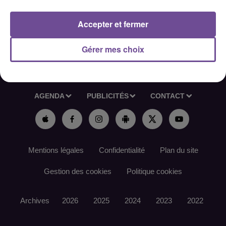
Référence de l’offre France Travail : 181JBLH
Accepter et fermer
Gérer mes choix
ACCUEIL
RADIO
ACTUS
PODCAST
AGENDA
PUBLICITÉS
CONTACT
Mentions légales
Confidentialité
Plan du site
Gestion des cookies
Politique cookies
Archives
2026
2025
2024
2023
2022