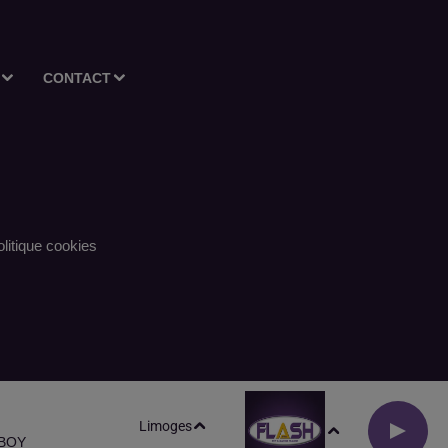
CONTACT
litique cookies
Limoges
 BOY