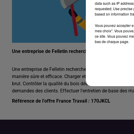
data such as IP address 
requested; Use precise g
based on information tra
Vous pouvez accepter en 
mes choix". Vous pouvez
ce site. Vous pouvez met
bas de chaque page.
Une entreprise de Felletin recherche un ouvrier de scieri
Une entreprise de Felletin recherche un ouvrier de scierie (
manière sûre et efficace. Charger et décharger les matéria
brut. Contrôler la qualité du bois découpé et trier les pr
demandes des clients. Effectuer l'entretien de base des m
Référence de l’offre France Travail : 170JKCL