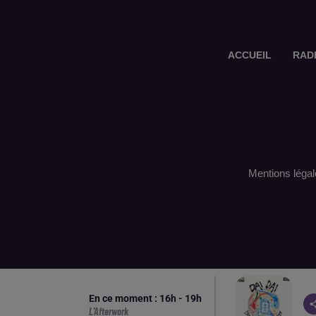
ACCUEIL
RAD
Mentions légal
En ce moment :
16
h -
19
h
L'Afterwork