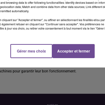
and browsing data to offer following functionalities: Identify devices based on infor
eolocation data; Match and combine data from other data sources; Link different de
nsmitted automatically.
cliquant sur "Accepter et fermer", ou affiner en sélectionnant les finalités et/ou pa
 également refuser en cliquant sur "Continuer sans accepter". Vos préférences ne 
tre à jour vos choix, ou retirer votre consentement à tout moment via le lien "Gérer 
e (H/F).
Gérer mes choix
Accepter et fermer
H/F). Vos missions : travailler sur des machines de scierie de
ux nécessaires à la production. Alimenter les machines en bois
oduits finis conformément aux normes établies en fonction des
achines pour garantir leur bon fonctionnement.