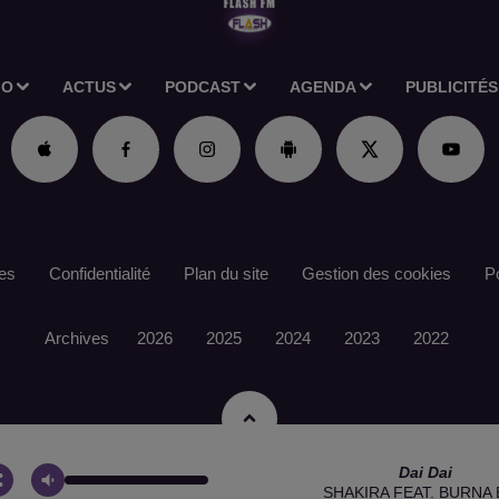
IO
ACTUS
PODCAST
AGENDA
PUBLICITÉS
es
Confidentialité
Plan du site
Gestion des cookies
Po
Archives
2026
2025
2024
2023
2022
Dai Dai
SHAKIRA FEAT. BURNA