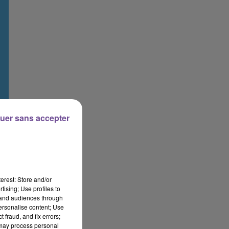
uer sans accepter
erest: Store and/or
tising; Use profiles to
tand audiences through
personalise content; Use
 fraud, and fix errors;
 may process personal