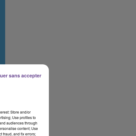
uer sans accepter
erest: Store and/or
tising; Use profiles to
tand audiences through
personalise content; Use
 fraud, and fix errors;