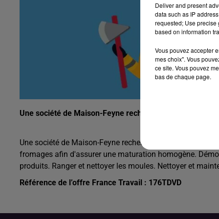
Deliver and present adv
data such as IP address 
requested; Use precise g
based on information tra
Vous pouvez accepter en 
mes choix". Vous pouvez
ce site. Vous pouvez met
bas de chaque page.
Une société de Maison-Feyne recherche un ouvrier agroa
Une société de Maison-Feyne recherche un ouvrier agroali
fromages afin d'assurer une maturation homogène. Démoul
produits. Ranger et nettoyer les moules. Nettoyer et mainte
Référence de l’offre France Travail : 176TDVD