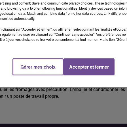
ertising and content; Save and communicate privacy choices. These technologies
and browsing data to offer following functionalities: Identify devices based on infor
eolocation data; Match and combine data from other data sources; Link different de
nsmitted automatically.
cliquant sur "Accepter et fermer", ou affiner en sélectionnant les finalités et/ou pa
 également refuser en cliquant sur "Continuer sans accepter". Vos préférences ne 
tre à jour vos choix, ou retirer votre consentement à tout moment via le lien "Gérer 
limentaire (H/F).
Gérer mes choix
Accepter et fermer
mentaire (H/F). Vos missions : retourner manuellement les
er les fromages avec précaution. Emballer et conditionner les
nir un poste de travail propre.