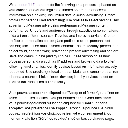
We and
our (447) partners
do the following data processing based on
your consent and/or our legitimate interest: Store and/or access
information on a device; Use limited data to select advertising; Create
profiles for personalised advertising; Use profiles to select personalised
advertising; Measure advertising performance; Measure content
performance; Understand audiences through statistics or combinations
Au Grand-Bourg, une entreprise
of data from different sources; Develop and improve services; Create
profiles to personalise content; Use profiles to select personalised
recherche un magasinier (H/F).
content; Use limited data to select content; Ensure security, prevent and
detect fraud, and fix errors; Deliver and present advertising and content;
Save and communicate privacy choices. These technologies may
process personal data such as IP address and browsing data to offer
Au Grand-Bourg, une entreprise recherche un magasinier
following functionalities: Identify devices based on information actively
(H/F). Vos missions : accueillir et conseiller les clients.
requested; Use precise geolocation data; Match and combine data from
Effectuer la prise de commande des clients en magasin ou
other data sources; Link different devices; Identify devices based on
information transmitted automatically.
par téléphone, et les enregistrer dans le système
informatique. Servir les clients selon leurs besoins et
Vous pouvez accepter en cliquant sur "Accepter et fermer", ou affiner en
demande. Réceptionner les marchandises et vérifier la
sélectionnant les finalités et/ou partenaires dans "Gérer mes choix".
conformité des produits. Assurer le rangement et
Vous pouvez également refuser en cliquant sur "Continuer sans
accepter". Vos préférences ne s'appliqueront que pour ce site. Vous
l'organisation des marchandises en stock en fonction des
pouvez mettre à jour vos choix, ou retirer votre consentement à tout
normes de sécurité et d’accessibilité.
moment via le lien "Gérer les cookies" situé en bas de chaque page.
Référence de l’offre France Travail : 184XRKC