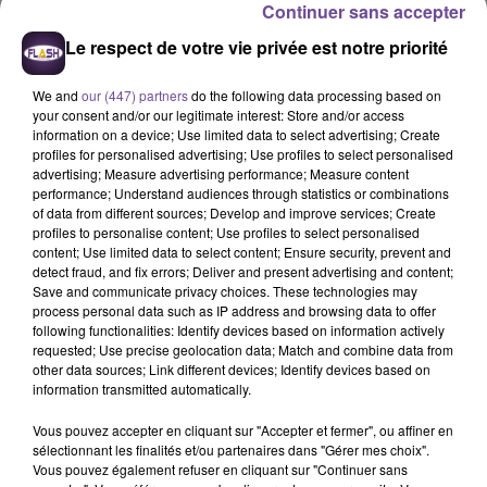
Continuer sans accepter
Le respect de votre vie privée est notre priorité
We and
our (447) partners
do the following data processing based on
your consent and/or our legitimate interest: Store and/or access
information on a device; Use limited data to select advertising; Create
profiles for personalised advertising; Use profiles to select personalised
advertising; Measure advertising performance; Measure content
performance; Understand audiences through statistics or combinations
of data from different sources; Develop and improve services; Create
Offres Emploi Flash FM
profiles to personalise content; Use profiles to select personalised
Crédit :
Flash FM
content; Use limited data to select content; Ensure security, prevent and
detect fraud, and fix errors; Deliver and present advertising and content;
Une structure d’accompagnement
Save and communicate privacy choices. These technologies may
process personal data such as IP address and browsing data to offer
éducatif basée à Guéret recherche un
following functionalities: Identify devices based on information actively
intervenant social (H/F) en CDD
requested; Use precise geolocation data; Match and combine data from
other data sources; Link different devices; Identify devices based on
information transmitted automatically.
Intervenant social (H/F)
Vous pouvez accepter en cliquant sur "Accepter et fermer", ou affiner en
sélectionnant les finalités et/ou partenaires dans "Gérer mes choix".
Une structure d’accompagnement éducatif basée à Guéret
Vous pouvez également refuser en cliquant sur "Continuer sans
recherche un intervenant social (H/F) en CDD. Vous