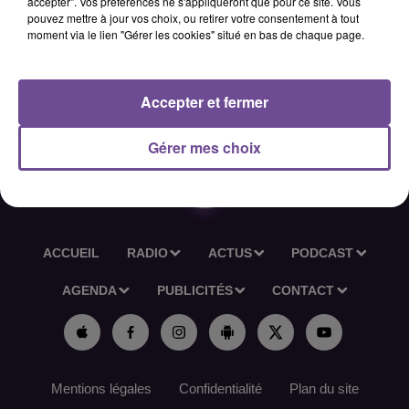
accepter". Vos préférences ne s'appliqueront que pour ce site. Vous
participez au suivi socio-éducatif de jeunes et d’adultes, à
pouvez mettre à jour vos choix, ou retirer votre consentement à tout
moment via le lien "Gérer les cookies" situé en bas de chaque page.
l’élaboration de projets personnalisés et au travail en lien
avec les partenaires locaux. Sens de l’écoute, autonomie et
capacités rédactionnelles sont attendus. Un diplôme de
Accepter et fermer
niveau Bac+2 dans le secteur social est apprécié.
Réf France Travail : 202VDZF
Gérer mes choix
ACCUEIL
RADIO
ACTUS
PODCAST
AGENDA
PUBLICITÉS
CONTACT
Mentions légales
Confidentialité
Plan du site