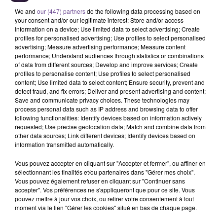
We and
our (447) partners
do the following data processing based on
your consent and/or our legitimate interest: Store and/or access
information on a device; Use limited data to select advertising; Create
profiles for personalised advertising; Use profiles to select personalised
advertising; Measure advertising performance; Measure content
performance; Understand audiences through statistics or combinations
of data from different sources; Develop and improve services; Create
profiles to personalise content; Use profiles to select personalised
Un établissement de Guéret recherche
content; Use limited data to select content; Ensure security, prevent and
un intervenant social (H/F).
detect fraud, and fix errors; Deliver and present advertising and content;
Save and communicate privacy choices. These technologies may
process personal data such as IP address and browsing data to offer
following functionalities: Identify devices based on information actively
Un établissement de Guéret recherche un intervenant social
requested; Use precise geolocation data; Match and combine data from
other data sources; Link different devices; Identify devices based on
(H/F). Vous devrez élaborer un diagnostic éducatif, des
information transmitted automatically.
hypothèses d'interventions socio-éducatives et préfigurer les
projets personnalisés et collectifs, avec l'équipe
Vous pouvez accepter en cliquant sur "Accepter et fermer", ou affiner en
pluridisciplinaire, l'encadrement, pour une complémentarité
sélectionnant les finalités et/ou partenaires dans "Gérer mes choix".
Vous pouvez également refuser en cliquant sur "Continuer sans
de point de vue, en cohérence avec le projet d'établissement
accepter". Vos préférences ne s'appliqueront que pour ce site. Vous
et dans la perspective de l'amélioration de la prestation
pouvez mettre à jour vos choix, ou retirer votre consentement à tout
rendue.
moment via le lien "Gérer les cookies" situé en bas de chaque page.