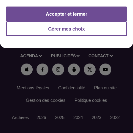
Référence de l’offre France Travail : 190QMQS
Accepter et fermer
Gérer mes choix
ACCUEIL
RADIO
ACTUS
PODCAST
AGENDA
PUBLICITÉS
CONTACT
Mentions légales
Confidentialité
Plan du site
Gestion des cookies
Politique cookies
Archives
2026
2025
2024
2023
2022