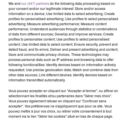
We and
our (447) partners
do the following data processing based on
your consent and/or our legitimate interest: Store and/or access
information on a device; Use limited data to select advertising; Create
profiles for personalised advertising; Use profiles to select personalised
advertising; Measure advertising performance; Measure content
performance; Understand audiences through statistics or combinations
of data from different sources; Develop and improve services; Create
profiles to personalise content; Use profiles to select personalised
content; Use limited data to select content; Ensure security, prevent and
Un restaurant de La Souterraine recrute
detect fraud, and fix errors; Deliver and present advertising and content;
un employé polyvalent de restauration
Save and communicate privacy choices. These technologies may
(H/F).
process personal data such as IP address and browsing data to offer
following functionalities: Identify devices based on information actively
requested; Use precise geolocation data; Match and combine data from
other data sources; Link different devices; Identify devices based on
Un restaurant de La Souterraine recrute un employé
information transmitted automatically.
polyvalent de restauration (H/F). Vos missions : service de la
Vous pouvez accepter en cliquant sur "Accepter et fermer", ou affiner en
salle et ou à emporter. Prise de commande. Encaissements
sélectionnant les finalités et/ou partenaires dans "Gérer mes choix".
clients. Nettoyage de la salle et de la cuisine. Vous êtes
Vous pouvez également refuser en cliquant sur "Continuer sans
accepter". Vos préférences ne s'appliqueront que pour ce site. Vous
expérimenté et vous êtes autonome sur le poste. Il s’agit d’un
pouvez mettre à jour vos choix, ou retirer votre consentement à tout
CDI à temps partiel de 24h par semaine.
moment via le lien "Gérer les cookies" situé en bas de chaque page.
Référence de l’offre France Travail : 188LNXG