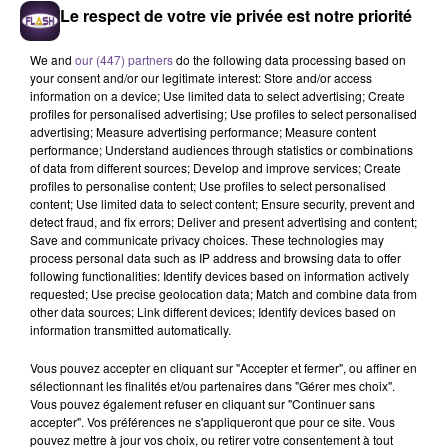
Le respect de votre vie privée est notre priorité
We and
our (447) partners
do the following data processing based on
your consent and/or our legitimate interest: Store and/or access
information on a device; Use limited data to select advertising; Create
profiles for personalised advertising; Use profiles to select personalised
advertising; Measure advertising performance; Measure content
performance; Understand audiences through statistics or combinations
Un magasin de la Souterraine
of data from different sources; Develop and improve services; Create
recherche un employé libre-service
profiles to personalise content; Use profiles to select personalised
content; Use limited data to select content; Ensure security, prevent and
(H/F).
detect fraud, and fix errors; Deliver and present advertising and content;
Save and communicate privacy choices. These technologies may
process personal data such as IP address and browsing data to offer
following functionalities: Identify devices based on information actively
Un magasin de la Souterraine recherche un employé libre-
requested; Use precise geolocation data; Match and combine data from
service (H/F). Vos missions principales seront : assurer la
other data sources; Link different devices; Identify devices based on
mise en rayons des produits tels que fruits, légumes et
information transmitted automatically.
autres produits frais, en veillant à la présentation et à
Vous pouvez accepter en cliquant sur "Accepter et fermer", ou affiner en
l'attractivité des étalages. Effectuer le suivi des stocks,
sélectionnant les finalités et/ou partenaires dans "Gérer mes choix".
vérifier les dates de péremption et procéder au réassortiment
Vous pouvez également refuser en cliquant sur "Continuer sans
accepter". Vos préférences ne s'appliqueront que pour ce site. Vous
des produits afin de garantir une disponibilité optimale pour
pouvez mettre à jour vos choix, ou retirer votre consentement à tout
les clients. Accueillir, conseiller et orienter la clientèle dans