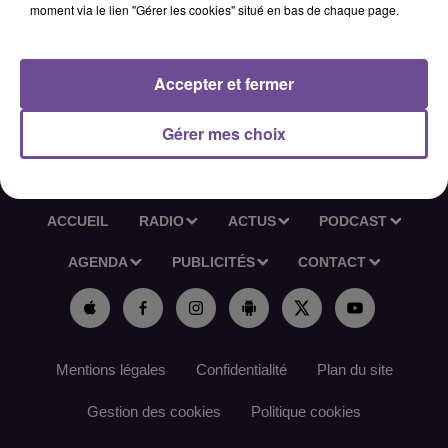
moment via le lien "Gérer les cookies" situé en bas de chaque page.
leurs achats, en apportant vos connaissances produits pour
une expérience client conviviale et satisfaisante.
Référence de l’offre France Travail :189DTWD
Accepter et fermer
Gérer mes choix
ACCUEIL
RADIO
ACTUS
PODCAST
AGENDA
PUBLICITÉS
CONTACT
Mentions légales
Confidentialité
Plan du site
Gestion des cookies
Politique cookies