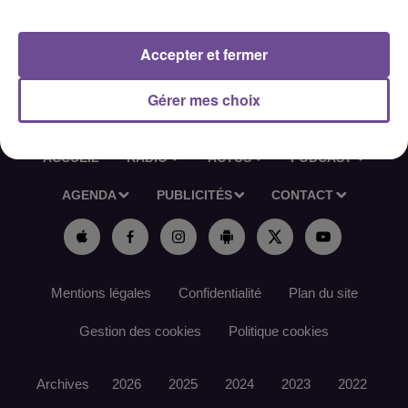
Référence de l’offre France Travail : 167FRKX
Accepter et fermer
Gérer mes choix
ACCUEIL
RADIO
ACTUS
PODCAST
AGENDA
PUBLICITÉS
CONTACT
Mentions légales
Confidentialité
Plan du site
Gestion des cookies
Politique cookies
Archives
2026
2025
2024
2023
2022