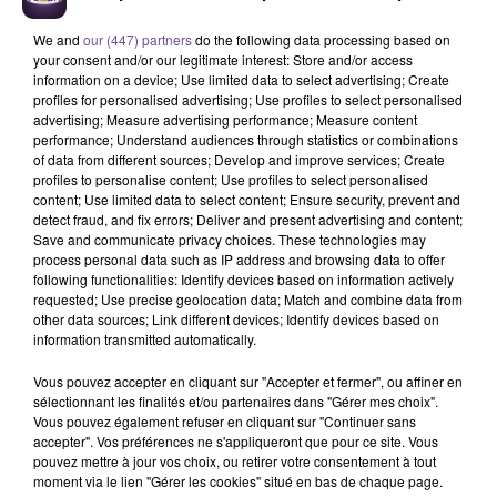
We and
our (447) partners
do the following data processing based on
your consent and/or our legitimate interest: Store and/or access
information on a device; Use limited data to select advertising; Create
profiles for personalised advertising; Use profiles to select personalised
advertising; Measure advertising performance; Measure content
performance; Understand audiences through statistics or combinations
of data from different sources; Develop and improve services; Create
Un particulier habitant La Souterraine
profiles to personalise content; Use profiles to select personalised
content; Use limited data to select content; Ensure security, prevent and
recherche un employé de ménage
detect fraud, and fix errors; Deliver and present advertising and content;
(H/F).
Save and communicate privacy choices. These technologies may
process personal data such as IP address and browsing data to offer
following functionalities: Identify devices based on information actively
requested; Use precise geolocation data; Match and combine data from
Un particulier habitant La Souterraine recherche un employé
other data sources; Link different devices; Identify devices based on
de ménage (H/F). Vos activités principales : entretien de la
information transmitted automatically.
maison, courses et petits travaux de jardinage
Vous pouvez accepter en cliquant sur "Accepter et fermer", ou affiner en
éventuellement. Vos missions pourraient évoluer dans le
sélectionnant les finalités et/ou partenaires dans "Gérer mes choix".
temps avec un appui pour accompagner le particulier
Vous pouvez également refuser en cliquant sur "Continuer sans
accepter". Vos préférences ne s'appliqueront que pour ce site. Vous
employeur dans ses démarches administratives. Contrat à
pouvez mettre à jour vos choix, ou retirer votre consentement à tout
Durée Indéterminée de 3 heures par semaine à pourvoir dès
moment via le lien "Gérer les cookies" situé en bas de chaque page.
que possible.