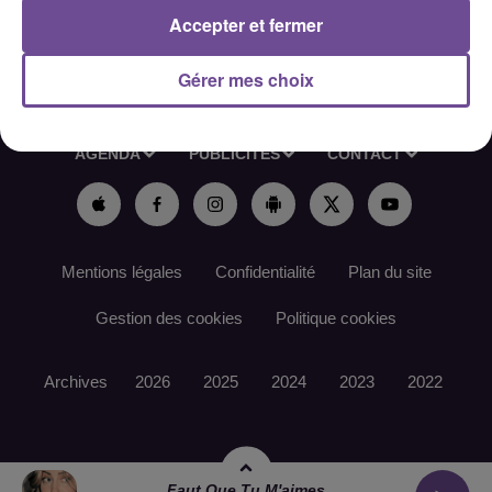
Accepter et fermer
Gérer mes choix
ACCUEIL
RADIO
ACTUS
PODCAST
AGENDA
PUBLICITÉS
CONTACT
Mentions légales
Confidentialité
Plan du site
Gestion des cookies
Politique cookies
Archives
2026
2025
2024
2023
2022
Faut Que Tu M'aimes