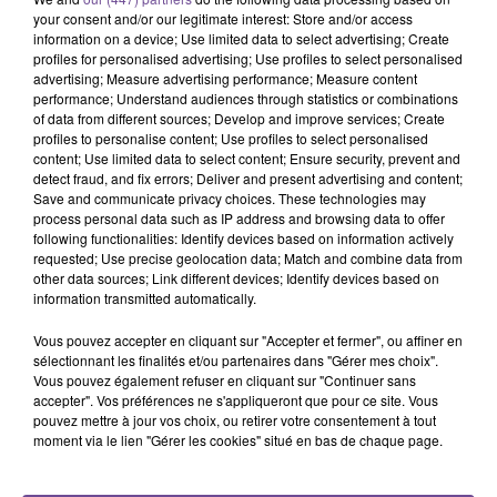
your consent and/or our legitimate interest: Store and/or access
information on a device; Use limited data to select advertising; Create
profiles for personalised advertising; Use profiles to select personalised
advertising; Measure advertising performance; Measure content
performance; Understand audiences through statistics or combinations
of data from different sources; Develop and improve services; Create
profiles to personalise content; Use profiles to select personalised
content; Use limited data to select content; Ensure security, prevent and
Une entreprise à Aigurande recherche
detect fraud, and fix errors; Deliver and present advertising and content;
Save and communicate privacy choices. These technologies may
un Employé de Caisse (H/F).
process personal data such as IP address and browsing data to offer
following functionalities: Identify devices based on information actively
requested; Use precise geolocation data; Match and combine data from
other data sources; Link different devices; Identify devices based on
Une entreprise à Aigurande recherche un Employé de Caisse
information transmitted automatically.
(H/F). Vous serez en charge de l’encaissement des clients et
de l’accueil, en servant de point de renseignement. Vous
Vous pouvez accepter en cliquant sur "Accepter et fermer", ou affiner en
pourrez travailler du lundi au dimanche, avec 1 à 2 jours de
sélectionnant les finalités et/ou partenaires dans "Gérer mes choix".
Vous pouvez également refuser en cliquant sur "Continuer sans
repos par semaine. Le poste est à pourvoir pour un CDD de 3
accepter". Vos préférences ne s'appliqueront que pour ce site. Vous
mois à temps plein. Les débutants sont acceptés.
pouvez mettre à jour vos choix, ou retirer votre consentement à tout
moment via le lien "Gérer les cookies" situé en bas de chaque page.
Référence France Travail : 194QQZL