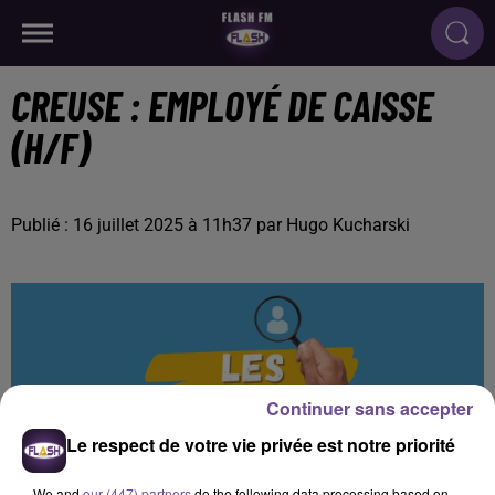
CREUSE : EMPLOYÉ DE CAISSE
(H/F)
Publié : 16 juillet 2025 à 11h37 par Hugo Kucharski
Continuer sans accepter
Le respect de votre vie privée est notre priorité
We and
our (447) partners
do the following data processing based on