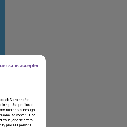
uer sans accepter
erest: Store and/or
tising; Use profiles to
tand audiences through
personalise content; Use
 fraud, and fix errors;
 may process personal