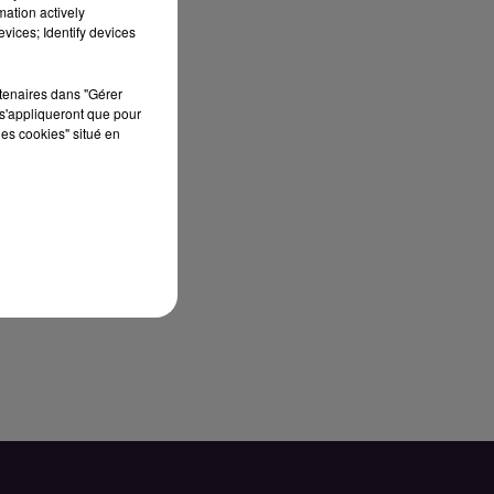
mation actively
vices; Identify devices
rtenaires dans "Gérer
s'appliqueront que pour
les cookies" situé en
til