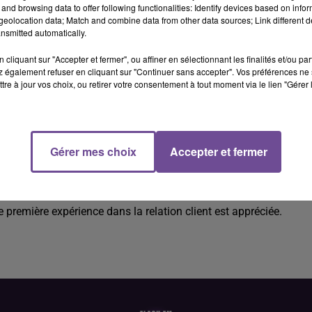
and browsing data to offer following functionalities: Identify devices based on infor
eolocation data; Match and combine data from other data sources; Link different de
nsmitted automatically.
cliquant sur "Accepter et fermer", ou affiner en sélectionnant les finalités et/ou pa
 également refuser en cliquant sur "Continuer sans accepter". Vos préférences ne 
tre à jour vos choix, ou retirer votre consentement à tout moment via le lien "Gérer 
èle (H/F).
Gérer mes choix
Accepter et fermer
 (H/F). Vos missions : la gestion du service client (support et
, réaliser des formations à distance de l'outil pour les clients,
de l'accueil et appréciez le travail en équipe. Vous maîtrisez l'ou
 première expérience dans la relation client est appréciée.