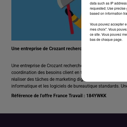
data such as IP address 
requested; Use precise g
based on information tra
Vous pouvez accepter en 
mes choix". Vous pouvez
ce site. Vous pouvez met
bas de chaque page.
Une entreprise de Crozant recherche un conseiller client
Une entreprise de Crozant recherche un conseiller clientèle
coordination des besoins client en termes de développement)
réaliser des tâches de marketing digital. Vous avez le sens 
informatique et les logiciels de bureautique standards. Une
Référence de l’offre France Travail : 184YWKK