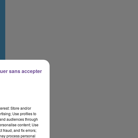
uer sans accepter
erest: Store and/or
tising; Use profiles to
tand audiences through
personalise content; Use
 fraud, and fix errors;
 may process personal