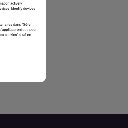
mation actively
vices; Identify devices
rtenaires dans "Gérer
s'appliqueront que pour
les cookies" situé en
n