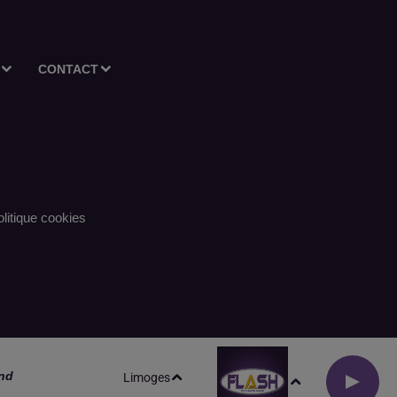
CONTACT
litique cookies
nd
Limoges