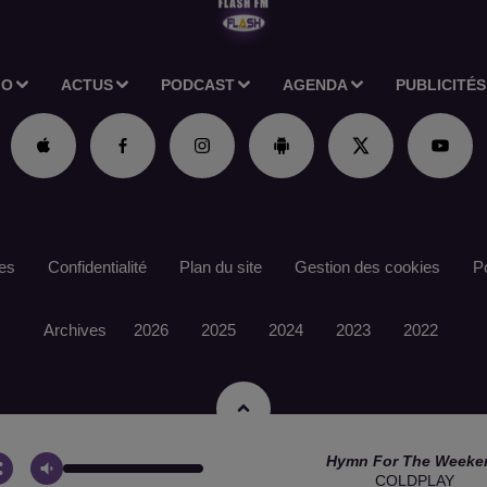
IO
ACTUS
PODCAST
AGENDA
PUBLICITÉS
es
Confidentialité
Plan du site
Gestion des cookies
Po
Archives
2026
2025
2024
2023
2022
Hymn For The Weeke
COLDPLAY