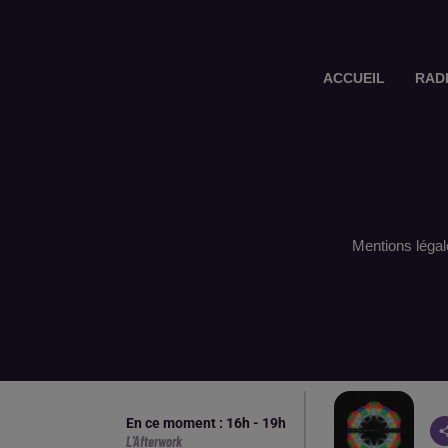
ACCUEIL
RAD
Mentions légal
En ce moment :
16
h -
19
h
L'Afterwork