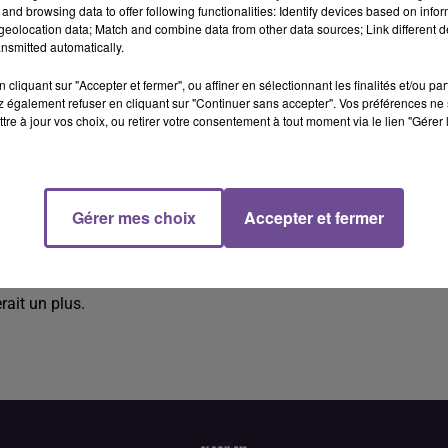
and browsing data to offer following functionalities: Identify devices based on infor
eolocation data; Match and combine data from other data sources; Link different de
nsmitted automatically.
cliquant sur "Accepter et fermer", ou affiner en sélectionnant les finalités et/ou pa
 également refuser en cliquant sur "Continuer sans accepter". Vos préférences ne 
tre à jour vos choix, ou retirer votre consentement à tout moment via le lien "Gérer 
client (H/F).
Gérer mes choix
Accepter et fermer
ent (H/F). Vos missions : accueil du public avec une orientatio
ssements. Gestion des virements. Suivi des comptes clients.
merciales. Vous travaillez du lundi au samedi. BAC 2 avec
rait un plus.